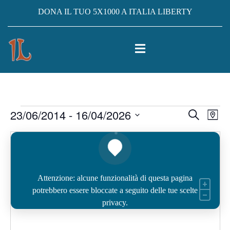
DONA IL TUO 5X1000 A ITALIA LIBERTY
Eventi
23/06/2014
 - 
16/04/2026
Eventi
Ev
Cerca
Mappa
Vis
Select
Ricerc
date.
Na
e
viste
Attenzione: alcune funzionalità di questa pagina
Navig
potrebbero essere bloccate a seguito delle tue scelte
privacy.