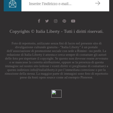
Copyrights © Italia Liberty - Tutti i diritti riservati.
Foto di repertorio, utilizzate senza fini di lucro nel presente sito di
divulgazione culturale gratuita - “Italia Liberty” è un portale
dell’associazione di promozione sociale con sede a Rimini - no profit. La
redazione di Italia Liberty è attenta e cerca sempre di contattare gli autori
delle foto per rispettare il copyright. Se questo non dovesse essere avvenuto
o se mancasse la corretta attribuzione, oppure se la presenza di questa
immagine sul nostro sito ledesse i vostri diritti vi preghiamo di contattarci a
questo indirizzo
info@italialiberty.it
per l’immediata correzione o per la
rimozione della stessa. La maggior parte di immagini sono foto di repertorio
prese da fonti open source come ad esempio Pinterest.