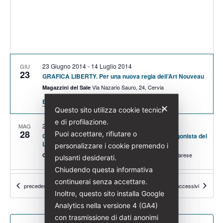
23 Giugno 2014
-
14 Luglio 2014
GIU
23
GRAFICA LIBERTY. Per una nuova regia dell’Art Nouveau
Via Nazario Sauro, 24, Cervia
Magazzini del Sale
Event Details
Ottieni indicazioni
✕
Questo sito utilizza cookie tecnici
e di profilazione.
28 Maggio 2017
-
31 Luglio 2017
MAG
28
Puoi accettare, rifiutare o
GIUSEPPE SOMMARUGA (1867-1917) Un protagonista del
Liberty
personalizzare i cookie premendo i
Via Campo dei Fiori, 7, Varese
Grand Hotel Campo Dei Fiori
pulsanti desiderati.
Chiudendo questa informativa
Featured
continuerai senza accettare.
11:00
-
13:00
MAR
Eventi
Eventi
precedenti
Oggi
successivi
7
Conferenza stampa a Milano
Inoltre, questo sito installa Google
Corso Venezia, 47, Milano
Palazzo Castiglioni
Analytics nella versione 4 (GA4)
con trasmissione di dati anonimi