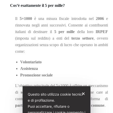
Cos’è esattamente il 5 per mille?
Il
5×1000
è una misura fiscale introdotta nel
2006
e
rinnovata negli anni successivi. Consente ai contribuenti
italiani di destinare il
5 per mille
della loro
IRPEF
(imposta sul reddito) a enti del
terzo settore
, ovvero
organizzazioni senza scopo di lucro che operano in ambiti
come:
Volontariato
Assistenza
Promozione sociale
L’obiettivo principale del 5×1000 è offrire un meccanismo
di
sostegno diretto
a organizzazioni e cause care al
✕
Questo sito utilizza cookie tecnici
contribuente, promuovendo così una forma di
e di profilazione.
partecipazione sociale
e un contributo al
bene comune
.
Puoi accettare, rifiutare o
personalizzare i cookie premendo i