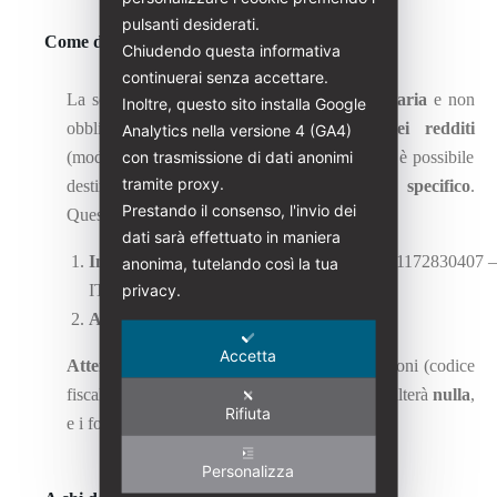
pulsanti desiderati.
Come destinare il 5 per mille
Chiudendo questa informativa
continuerai senza accettare.
La scelta di devolvere il 5 per mille è
volontaria
e non
Inoltre, questo sito installa Google
obbligatoria.
Durante la
dichiarazione dei redditi
Analytics nella versione 4 (GA4)
con trasmissione di dati anonimi
(modello Redditi Persone Fisiche, 730 o CU), è possibile
tramite proxy.
destinare il
5×1000
compilando un
allegato specifico
.
Prestando il consenso, l'invio dei
Questo include sei riquadri dedicati, in cui:
dati sarà effettuato in maniera
Indicare il codice fiscale
dell’ente scelto: 91172830407 
anonima, tutelando così la tua
privacy.
ITALIA LIBERTY
Apporre la propria firma
.
Accetta
Attenzione
: Se manca una delle due informazioni (codice
fiscale o firma), l’assegnazione del 5×1000 risulterà
nulla
,
Rifiuta
e i fondi rimarranno nelle casse dello Stato.
Personalizza