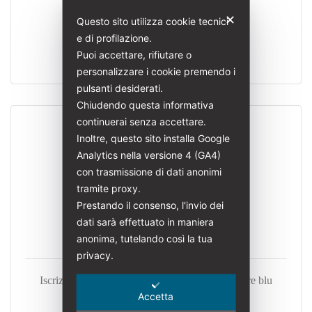
ISCRIVITI
✕
Questo sito utilizza cookie tecnici
RINNOVA
e di profilazione.
Puoi accettare, rifiutare o
personalizzare i cookie premendo i
pulsanti desiderati.
Chiudendo questa informativa
continuerai senza accettare.
Inoltre, questo sito installa Google
SOCIO SOSTENITORE
Analytics nella versione 4 (GA4)
Iscrizione individuale
con trasmissione di dati anonimi
tramite proxy.
30
Prestando il consenso, l'invio dei
dati sarà effettuato in maniera
EUR / ANNO
anonima, tutelando così la tua
privacy.
Iscrizione all’associazione come socio sostenitore blu
Accetta