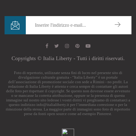
Copyrights © Italia Liberty - Tutti i diritti riservati.
Foto di repertorio, utilizzate senza fini di lucro nel presente sito di
divulgazione culturale gratuita - “Italia Liberty” è un portale
dell’associazione di promozione sociale con sede a Rimini - no profit. La
redazione di Italia Liberty è attenta e cerca sempre di contattare gli autori
delle foto per rispettare il copyright. Se questo non dovesse essere avvenuto
o se mancasse la corretta attribuzione, oppure se la presenza di questa
immagine sul nostro sito ledesse i vostri diritti vi preghiamo di contattarci a
questo indirizzo
info@italialiberty.it
per l’immediata correzione o per la
rimozione della stessa. La maggior parte di immagini sono foto di repertorio
prese da fonti open source come ad esempio Pinterest.