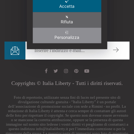
Accetta
Rifiuta
Personalizza
Copyrights © Italia Liberty - Tutti i diritti riservati.
Foto di repertorio, utilizzate senza fini di lucro nel presente sito di
divulgazione culturale gratuita - “Italia Liberty” è un portale
dell’associazione di promozione sociale con sede a Rimini - no profit. La
redazione di Italia Liberty è attenta e cerca sempre di contattare gli autori
delle foto per rispettare il copyright. Se questo non dovesse essere avvenuto
o se mancasse la corretta attribuzione, oppure se la presenza di questa
immagine sul nostro sito ledesse i vostri diritti vi preghiamo di contattarci a
questo indirizzo
info@italialiberty.it
per l’immediata correzione o per la
rimozione della stessa. La maggior parte di immagini sono foto di repertorio