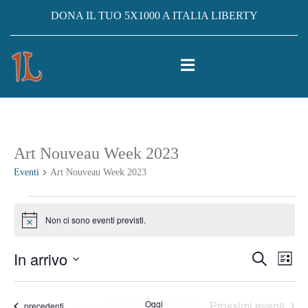
DONA IL TUO 5X1000 A ITALIA LIBERTY
Art Nouveau Week 2023
Eventi
Art Nouveau Week 2023
Eventi
Non ci sono eventi previsti.
Notice
In arrivo
Eventi
Ev
Cerca
Lista
Vis
Seleziona
Ricerc
la
Na
Oggi
Prossimi eventi
Eventi
precedenti