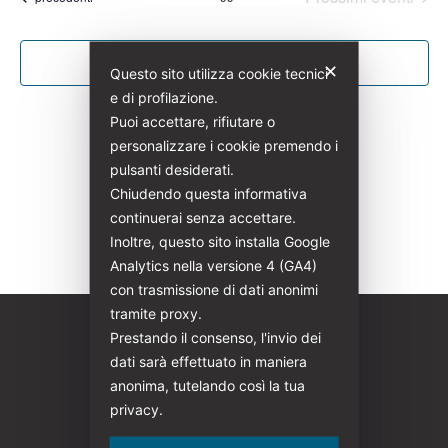
e
data.
viste
Iscriviti al calendario
✕
Questo sito utilizza cookie tecnici
Navig
e di profilazione.
Puoi accettare, rifiutare o
personalizzare i cookie premendo i
pulsanti desiderati.
Chiudendo questa informativa
continuerai senza accettare.
Inoltre, questo sito installa Google
Analytics nella versione 4 (GA4)
con trasmissione di dati anonimi
tramite proxy.
Prestando il consenso, l'invio dei
dati sarà effettuato in maniera
anonima, tutelando così la tua
privacy.