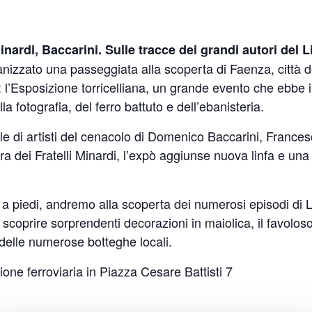
ardi, Baccarini. Sulle tracce dei grandi autori del L
ganizzato una passeggiata alla scoperta di Faenza, città 
l’Esposizione torricelliana, un grande evento che ebbe il me
la fotografia, del ferro battuto e dell’ebanisteria.
ile di artisti del cenacolo di Domenico Baccarini, France
a dei Fratelli Minardi, l’expò aggiunse nuova linfa e una 
, a piedi, andremo alla scoperta dei numerosi episodi di L
 scoprire sorprendenti decorazioni in maiolica, il favoloso
delle numerose botteghe locali.
ione ferroviaria in Piazza Cesare Battisti 7