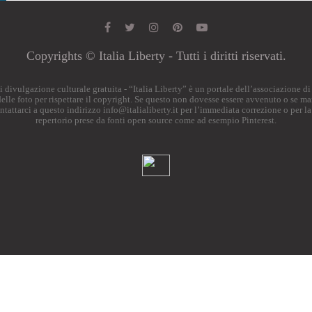
Copyrights © Italia Liberty - Tutti i diritti riservati.
o di divulgazione culturale gratuita - “Italia Liberty” è un portale dell’associazione 
i delle foto per rispettare il copyright. Se questo non dovesse essere avvenuto o se ma
ontattarci a questo indirizzo
info@italialiberty.it
per l’immediata correzione o per la
repertorio prese da fonti open source come ad esempio Pinterest.