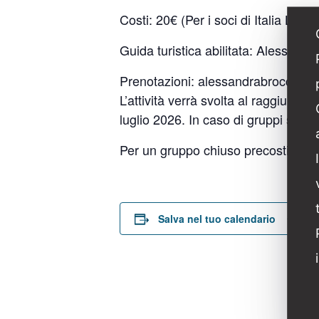
Costi: 20€ (Per i soci di Italia Liber
Guida turistica abilitata: Alessandr
Prenotazioni:
alessandrabrocculi@ita
L’attività verrà svolta al raggiungi
luglio 2026. In caso di gruppi super
Per un gruppo chiuso precostituito
D
Salva nel tuo calendario
D
14
O
17
C