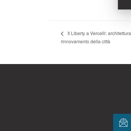
A
Il Liberty a Vercelli: architettu
rinnovamento della città