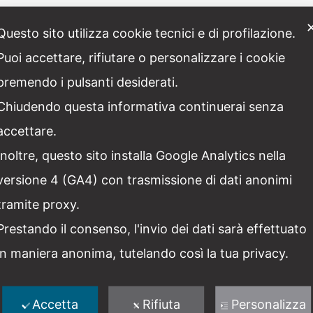
ty e Touring Club Italiano il costo è di 18€) gratuità per ra
Questo sito utilizza cookie tecnici e di profilazione.
a Brocculi
Puoi accettare, rifiutare o personalizzare i cookie
lialiberty.it
| (+39) 338 4778871
premendo i pulsanti desiderati.
mento di un quorum minimo di 8 partecipanti. Prenotazione
Chiudendo questa informativa continuerai senza
iori alle 10 persone sarà obbligatorio l’utilizzo delle rad
accettare.
 di massimo 30 persone il costo del tour complessivo è d
Inoltre, questo sito installa Google Analytics nella
versione 4 (GA4) con trasmissione di dati anonimi
tramite proxy.
ETTAGLI
ORGANIZZATORE
ata:
Italia Liberty
Prestando il consenso, l'invio dei dati sarà effettuato
Numero di telefono
 Luglio
in maniera anonima, tutelando così la tua privacy.
+39 3200445798
ra:
Email
:30 - 19:00
info@italialiberty.it
ategoria Evento:
Accetta
Rifiuta
Personalizza