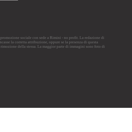
di promozione sociale con sede a Rimini - no profit. La redazione di
ncasse la corretta attribuzione, oppure se la presenza di questa
 rimozione della stessa. La maggior parte di immagini sono foto di