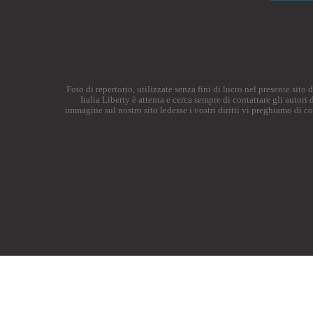
Foto di repertorio, utilizzate senza fini di lucro nel presente sit
Italia Liberty è attenta e cerca sempre di contattare gli autor
immagine sul nostro sito ledesse i vostri diritti vi preghiamo di c