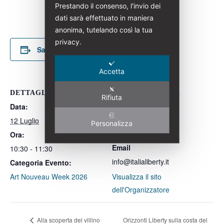
Prestando il consenso, l'invio dei
dati sarà effettuato in maniera
anonima, tutelando così la tua
privacy.
Salva nel tuo calendario
Accetta
DETTAGLI
ORGANIZZATORE
Rifiuta
Data:
Italia Liberty
Numero di telefono
12 Luglio
Personalizza
+39 3200445798
Ora:
Email
10:30 - 11:30
info@italialiberty.it
Categoria Evento:
Art Nouveau Week 2026
Visualizza il sito
dell'Organizzatore
Alla scoperta del villino
Orizzonti Liberty sulla costa del