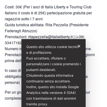
Costi: 30€ (Per i soci di Italia Liberty e Touring Club
Italiano il costo è di 25€) partecipazione gratuita per
ragazzi/e sotto i 7 anni
Guida turistica abilitata: Rita Pezzella (Presidente
Federagit Abruzzo)
Prenotazioni:
ritapezzella@italialiberty.it
| (+39)
3341716207
✕
Questo sito utilizza cookie tecnici
Numero minimo di partecipanti richiesto: 6 persone.
e di profilazione.
Prenotazione obbligatoria entro e non oltre due giorni
Puoi accettare, rifiutare o
prima dell’evento.
personalizzare i cookie premendo i
pulsanti desiderati.
In caso di gruppi superiori alle 30 persone sarà
Chiudendo questa informativa
obbligatorio l’utilizzo delle radioguide (costo 2€ a
continuerai senza accettare.
persona)
Inoltre, questo sito installa Google
Per un gruppo chiuso, precostituito il costo del tour
Analytics nella versione 4 (GA4)
complessivo è di 180€
con trasmissione di dati anonimi
tramite proxy.