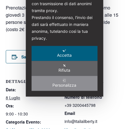
con trasmissione di dati anonimi
Prenotazione obbligatoria entro e non oltre il giorno
tramite proxy.
giovedì 3 luglio 2026. In caso di gruppi superiori alle 15
Prestando il consenso, l'invio dei
persone sarà obbligatorio l’utilizzo delle radioguide
dati sarà effettuato in maniera
(costo 2€ a persona)
anonima, tutelando così la tua
privacy.
Accetta
Salva nel tuo calendario
Rifiuta
DETTAGLI
ORGANIZZATORE
Personalizza
Data:
Italia Liberty
Numero di telefono
8 Luglio
+39 3200445798
Ora:
Email
9:00 - 10:30
info@italialiberty.it
Categoria Evento: