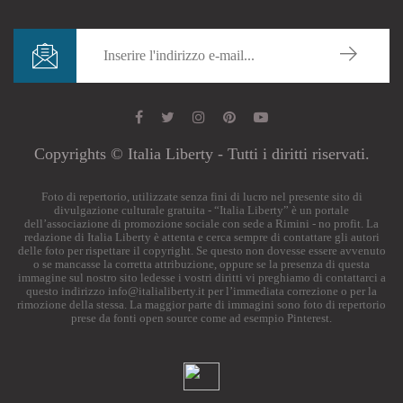
Copyrights © Italia Liberty - Tutti i diritti riservati.
Foto di repertorio, utilizzate senza fini di lucro nel presente sito di
divulgazione culturale gratuita - “Italia Liberty” è un portale
dell’associazione di promozione sociale con sede a Rimini - no profit. La
redazione di Italia Liberty è attenta e cerca sempre di contattare gli autori
delle foto per rispettare il copyright. Se questo non dovesse essere avvenuto
o se mancasse la corretta attribuzione, oppure se la presenza di questa
immagine sul nostro sito ledesse i vostri diritti vi preghiamo di contattarci a
questo indirizzo
info@italialiberty.it
per l’immediata correzione o per la
rimozione della stessa. La maggior parte di immagini sono foto di repertorio
prese da fonti open source come ad esempio Pinterest.