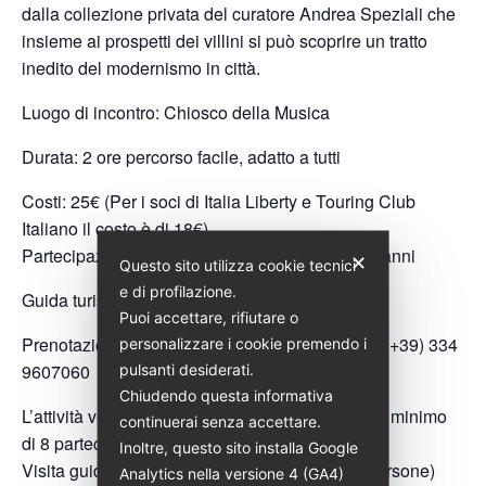
dalla collezione privata del curatore Andrea Speziali che
insieme ai prospetti dei villini si può scoprire un tratto
inedito del modernismo in città.
Luogo di incontro: Chiosco della Musica
Durata: 2 ore percorso facile, adatto a tutti
Costi: 25€ (Per i soci di Italia Liberty e Touring Club
Italiano il costo è di 18€)
Partecipazione gratuita per ragazzi/e sotto i 10 anni
✕
Questo sito utilizza cookie tecnici
e di profilazione.
Guida turistica abilitata: Saura Argenziano
Puoi accettare, rifiutare o
Prenotazioni:
sauraargenziano@italialiberty.it
| (+39) 334
personalizzare i cookie premendo i
9607060
pulsanti desiderati.
Chiudendo questa informativa
L’attività verrà svolta se si raggiunge un quorum minimo
continuerai senza accettare.
di 8 partecipanti (paganti)
Inoltre, questo sito installa Google
Visita guidata a numero chiuso (massimo 35 persone)
Analytics nella versione 4 (GA4)