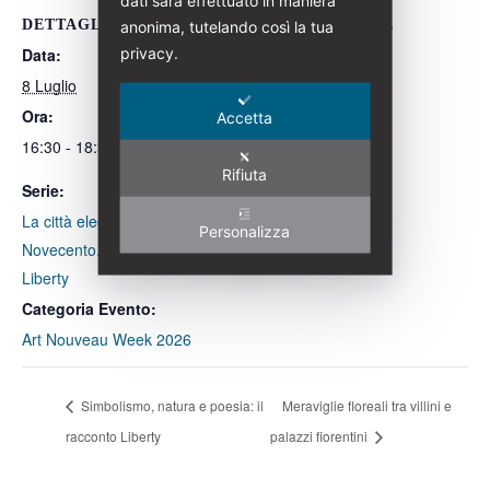
dati sarà effettuato in maniera
DETTAGLI
ORGANIZZATORE
anonima, tutelando così la tua
privacy.
Data:
Italia Liberty
Numero di telefono
8 Luglio
+39 3200445798
Ora:
Accetta
Email
16:30 - 18:30
info@italialiberty.it
Rifiuta
Serie:
Visualizza il sito
La città elegante di inizio
Personalizza
dell'Organizzatore
Novecento. Protagonisti del
Liberty
Categoria Evento:
Art Nouveau Week 2026
Simbolismo, natura e poesia: il
Meraviglie floreali tra villini e
racconto Liberty
palazzi fiorentini