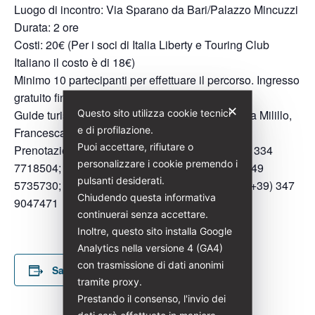
Luogo di incontro: Via Sparano da Bari/Palazzo Mincuzzi
Durata: 2 ore
Costi: 20€ (Per i soci di Italia Liberty e Touring Club
Italiano il costo è di 18€)
Minimo 10 partecipanti per effettuare il percorso. Ingresso
gratuito fino a 10 anni di età
✕
Questo sito utilizza cookie tecnici
Guide turistiche abilitate: Isidora Soleti, Rosanna Milillo,
e di profilazione.
Francesca Sblendorio
Puoi accettare, rifiutare o
Prenotazioni:
isidorasoleti@italialiberty.it
| (+39) 334
personalizzare i cookie premendo i
7718504;
rosannamilillo@italialiberty.it
| (+39) 349
pulsanti desiderati.
5735730;
francescasblendorio@italialiberty.it
| (+39) 347
Chiudendo questa informativa
9047471
continuerai senza accettare.
Inoltre, questo sito installa Google
Analytics nella versione 4 (GA4)
con trasmissione di dati anonimi
Salva nel tuo calendario
tramite proxy.
Prestando il consenso, l'invio dei