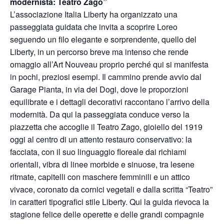
modernista: Teatro Zago”
L’associazione Italia Liberty ha organizzato una
passeggiata guidata che invita a scoprire Loreo
seguendo un filo elegante e sorprendente, quello del
Liberty, in un percorso breve ma intenso che rende
omaggio all’Art Nouveau proprio perché qui si manifesta
in pochi, preziosi esempi. Il cammino prende avvio dal
Garage Pianta, in via dei Dogi, dove le proporzioni
equilibrate e i dettagli decorativi raccontano l’arrivo della
modernità. Da qui la passeggiata conduce verso la
piazzetta che accoglie il Teatro Zago, gioiello del 1919
oggi al centro di un attento restauro conservativo: la
facciata, con il suo linguaggio floreale dai richiami
orientali, vibra di linee morbide e sinuose, tra lesene
ritmate, capitelli con maschere femminili e un attico
vivace, coronato da cornici vegetali e dalla scritta “Teatro”
in caratteri tipografici stile Liberty. Qui la guida rievoca la
stagione felice delle operette e delle grandi compagnie