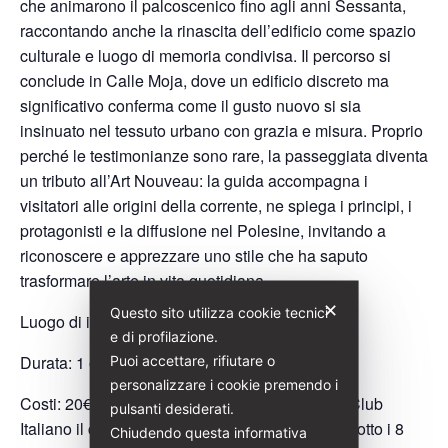
che animarono il palcoscenico fino agli anni Sessanta,
raccontando anche la rinascita dell’edificio come spazio
culturale e luogo di memoria condivisa. Il percorso si
conclude in Calle Moja, dove un edificio discreto ma
significativo conferma come il gusto nuovo si sia
insinuato nel tessuto urbano con grazia e misura. Proprio
perché le testimonianze sono rare, la passeggiata diventa
un tributo all’Art Nouveau: la guida accompagna i
visitatori alle origini della corrente, ne spiega i principi, i
protagonisti e la diffusione nel Polesine, invitando a
riconoscere e apprezzare uno stile che ha saputo
trasformare l’arte in vita quotidiana.
✕
Questo sito utilizza cookie tecnici
Luogo di incontro: Via dei Dogi 11
e di profilazione.
Durata: 1 ora
Puoi accettare, rifiutare o
personalizzare i cookie premendo i
Costi: 20€ (Per i soci di Italia Liberty e Touring Club
pulsanti desiderati.
Italiano il costo è di 18€) gratuità per ragazzi/e sotto i 8
Chiudendo questa informativa