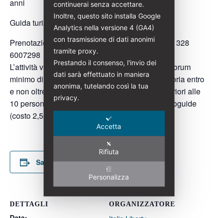
anni
continuerai senza accettare.
Inoltre, questo sito installa Google
Guida turistica abilitata: Lea Salvadori
Analytics nella versione 4 (GA4)
con trasmissione di dati anonimi
Prenotazioni:
leasalvadori@italialiberty.it
| (+39) 328
tramite proxy.
6007298
Prestando il consenso, l'invio dei
L’attività verrà svolta al raggiungimento di un quorum
dati sarà effettuato in maniera
minimo di 8 partecipanti. Prenotazione obbligatoria entro
anonima, tutelando così la tua
e non oltre 6 luglio 2026. In caso di gruppi superiori alle
privacy.
10 persone sarà obbligatorio l’utilizzo delle radioguide
(costo 2,50€ a persona)
Accetta
Rifiuta
Salva nel tuo calendario
Personalizza
DETTAGLI
ORGANIZZATORE
Data: