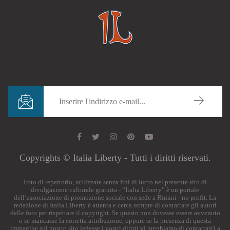
Copyrights © Italia Liberty - Tutti i diritti riservati.
Foto di repertorio, utilizzate senza fini di lucro nel presente sito di
divulgazione culturale gratuita - “Italia Liberty” è un portale
dell’associazione di promozione sociale con sede a Rimini - no profit. La
redazione di Italia Liberty è attenta e cerca sempre di contattare gli autori
delle foto per rispettare il copyright. Se questo non dovesse essere avvenuto
o se mancasse la corretta attribuzione, oppure se la presenza di questa
immagine sul nostro sito ledesse i vostri diritti vi preghiamo di contattarci a