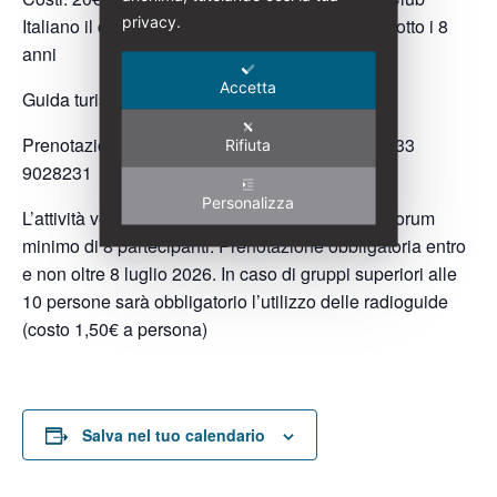
privacy.
Italiano il costo è di 18€) gratuità per ragazzi/e sotto i 8
anni
Accetta
Guida turistica abilitata: Lara Broggi
Prenotazioni:
larabroggi@italialiberty.it
| (+39) 333
Rifiuta
9028231
Personalizza
L’attività verrà svolta al raggiungimento di un quorum
minimo di 8 partecipanti. Prenotazione obbligatoria entro
e non oltre 8 luglio 2026. In caso di gruppi superiori alle
10 persone sarà obbligatorio l’utilizzo delle radioguide
(costo 1,50€ a persona)
Salva nel tuo calendario