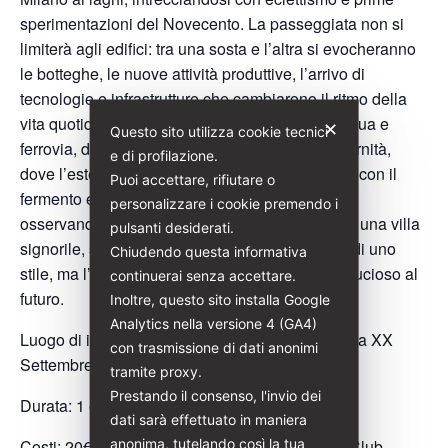
sperimentazioni del Novecento. La passeggiata non si
limiterà agli edifici: tra una sosta e l’altra si evocheranno
le botteghe, le nuove attività produttive, l’arrivo di
tecnologie e infrastrutture che cambiarono il ritmo della
vita quotidiana. Sesto Calende, crocevia tra acqua e
✕
Questo sito utilizza cookie tecnici
ferrovia, divenne un piccolo laboratorio di modernità,
e di profilazione.
dove l’estetica raffinata delle facciate dialogava con il
Puoi accettare, rifiutare o
fermento economico e sociale dell’epoca. Così,
personalizzare i cookie premendo i
osservando un balcone, una finestra decorata o una villa
pulsanti desiderati.
signorile, si potrà cogliere non solo la bellezza di uno
Chiudendo questa informativa
stile, ma l’energia di un tempo che guardava fiducioso al
continuerai senza accettare.
futuro.
Inoltre, questo sito installa Google
Analytics nella versione 4 (GA4)
Luogo di incontro: Torrefazione La Caravella, Via XX
con trasmissione di dati anonimi
Settembre
tramite proxy.
Prestando il consenso, l'invio dei
Durata: 1 ora
dati sarà effettuato in maniera
anonima, tutelando così la tua
Costi: 20€ (Per i soci di Italia Liberty e Touring Club