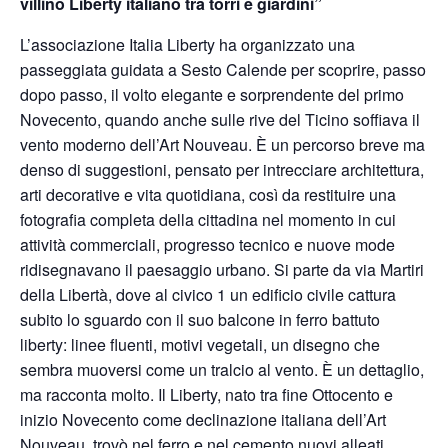
villino Liberty italiano tra torri e giardini”
L’associazione Italia Liberty ha organizzato una
passeggiata guidata a Sesto Calende per scoprire, passo
dopo passo, il volto elegante e sorprendente del primo
Novecento, quando anche sulle rive del Ticino soffiava il
vento moderno dell’Art Nouveau. È un percorso breve ma
denso di suggestioni, pensato per intrecciare architettura,
arti decorative e vita quotidiana, così da restituire una
fotografia completa della cittadina nel momento in cui
attività commerciali, progresso tecnico e nuove mode
ridisegnavano il paesaggio urbano. Si parte da via Martiri
della Libertà, dove al civico 1 un edificio civile cattura
subito lo sguardo con il suo balcone in ferro battuto
liberty: linee fluenti, motivi vegetali, un disegno che
sembra muoversi come un tralcio al vento. È un dettaglio,
ma racconta molto. Il Liberty, nato tra fine Ottocento e
inizio Novecento come declinazione italiana dell’Art
Nouveau, trovò nel ferro e nel cemento nuovi alleati