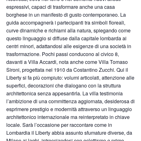
espressivi, capaci di trasformare anche una casa
borghese in un manifesto di gusto contemporaneo. La
guida accompagnerà i partecipanti tra simboli floreali,
curve dinamiche e richiami alla natura, spiegando come
questo linguaggio si diffuse dalla capitale lombarda ai
centri minori, adattandosi alle esigenze di una società in
trasformazione. Pochi passi conducono al civico 8,
davanti a Villa Accardi, nota anche come Villa Tomaso
Sironi, progettata nel 1910 da Costantino Zucchi. Qui il
Liberty si fa più compiuto: volumi articolati, attenzione alle
superfici, decorazioni che dialogano con la struttura
architettonica senza appesantirla. La villa testimonia
l’ambizione di una committenza aggiornata, desiderosa di
esprimere prestigio e modernità attraverso un linguaggio
architettonico internazionale ma reinterpretato in chiave
locale. Sarà l’occasione per raccontare come in
Lombardia il Liberty abbia assunto sfumature diverse, da
Milano ai laghi, intrecciandosi con eclettismo e prime