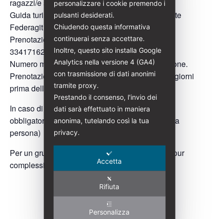
ragazzi/e sotto i 7 anni
personalizzare i cookie premendo i
Guida turistica abilitata: Rita Pezzella (Presidente
pulsanti desiderati.
Federagit Abruzzo)
Chiudendo questa informativa
Prenotazioni:
ritapezzella@italialiberty.it
| (+39)
continuerai senza accettare.
Inoltre, questo sito installa Google
3341716207
Analytics nella versione 4 (GA4)
Numero minimo di partecipanti richiesto: 5 persone.
con trasmissione di dati anonimi
Prenotazione obbligatoria entro e non oltre due giorni
tramite proxy.
prima dell’evento.
Prestando il consenso, l'invio dei
In caso di gruppi superiori alle 30 persone sarà
dati sarà effettuato in maniera
obbligatorio l’utilizzo delle radioguide (costo 2€ a
anonima, tutelando così la tua
persona)
privacy.
Per un gruppo chiuso, precostituito il costo del tour
Accetta
complessivo è di 180€
Rifiuta
Personalizza