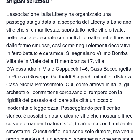
artigiani abruzzesi”
L’associazione Italia Liberty ha organizzato una
passeggiata guidata alla scoperta del Liberty a Lanciano,
stile che si è manifestato soprattutto nelle ville private,
nelle facciate decorate con motivi floreali e nelle finestre
dalle forme sinuose, così come negli elementi decorativi
in ferro battuto e ceramica. Si segnalano Villino Bomba
Villante in Viale della Rimembranza 17, villa
D’Alessandro in Viale Cappuccini 46, Casa Boccongella
in Piazza Giuseppe Garibaldi 5 a pochi minuti di distanza
Casa Nicola Petrosemolo. Qui, come altrove in Italia, gli
architetti e i committenti cercavano di rompere con la
rigidità del passato e di dare alla città un tocco di
modernità e leggerezza. Passeggiando per il centro
storico, è possibile notare alcune ville che mostrano linee
curve e ornamenti naturalistici, in armonia con l’ambiente
circostante. Questi edifici non sono solo dimore, ma veri e
propri manifesti di un’epoca di sperimentazione artistica e