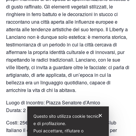
di gusto raffinato. Gli elementi vegetali stilizzati, le
ringhiere in ferro battuto e le decorazioni in stucco ci
raccontano una città aperta alle influenze europee e
attenta alle tendenze artistiche del suo tempo. Il Liberty a
Lanciano non è dunque solo estetica: è memoria storica,
testimonianza di un periodo in cui la città cercava di
affermare la propria identità culturale e di innovarsi, pur
rispettando le radici tradizionali. Lanciano, con le sue
ville liberty, ci invita a guardare oltre le facciate: ci parla di
artigianato, di arte applicata, di un’epoca in cui la
bellezza era un linguaggio quotidiano, capace di
arricchire la vita di chi la abitava.
Luogo di incontro: Piazza Senatore d’Amico
Durata: 2 ore
✕
Questo sito utilizza cookie tecnici
Costi: 25€ (Per i soci di Italia Liberty e Touring Club
e di profilazione.
Italiano il costo è di 20€) partecipazione gratuita per
Puoi accettare, rifiutare o