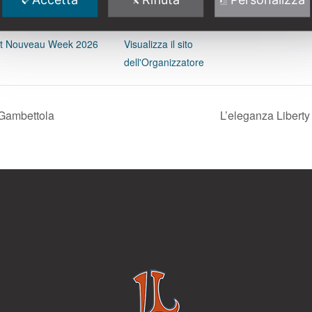
Email
:00 - 19:00
info@italialiberty.it
ategoria Evento:
rt Nouveau Week 2026
Visualizza il sito
dell'Organizzatore
 Gambettola
L’eleganza Liberty 