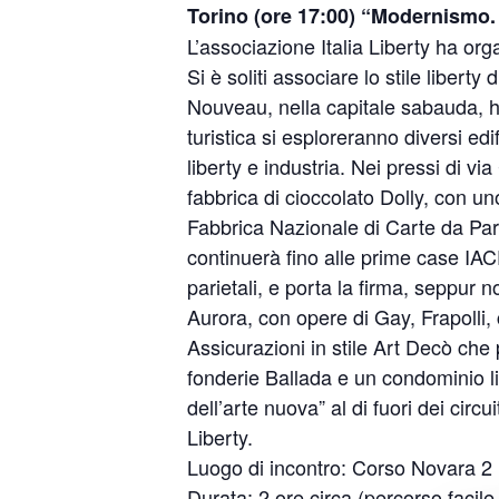
Torino (ore 17:00) “Modernismo. 
L’associazione Italia Liberty ha org
Si è soliti associare lo stile liberty 
Nouveau, nella capitale sabauda, ha
turistica si esploreranno diversi ed
liberty e industria. Nei pressi di vi
fabbrica di cioccolato Dolly, con un
Fabbrica Nazionale di Carte da Parat
continuerà fino alle prime case IACP
parietali, e porta la firma, seppur no
Aurora, con opere di Gay, Frapolli
Assicurazioni in stile Art Decò che
fonderie Ballada e un condominio li
dell’arte nuova” al di fuori dei circu
Liberty.
Luogo di incontro: Corso Novara 2
Durata: 2 ore circa (percorso facile,