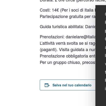
Costi: 14€ (Per i soci di Italia Liber
Partecipazione gratuita per ragazzi/
Guida turistica abilitata: Daniela Re
Prenotazioni:
danielare@italialiberty
L’attività verrà svolta se si raggi
(paganti). Visita guidata a numer
Prenotazione obbligatoria entro e no
Per un gruppo chiuso, precostituito
D
Salva nel tuo calendario
D
13
O