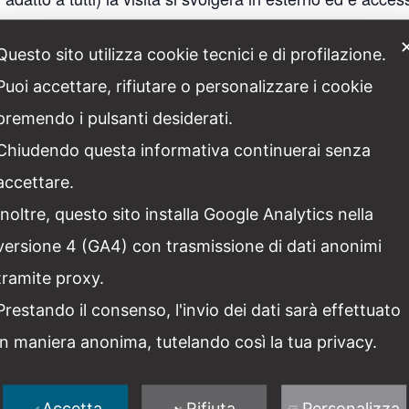
ty e Touring Club Italiano il costo è di 12€)
Questo sito utilizza cookie tecnici e di profilazione.
e sotto i 12 anni.
Puoi accettare, rifiutare o personalizzare i cookie
.
premendo i pulsanti desiderati.
.it
| (+39) 3202593653
Chiudendo questa informativa continuerai senza
unge un quorum minimo di partecipanti. Numero minimo di p
accettare.
o chiuso (massimo 25 persone)
n oltre il giorno giovedì 9 luglio 2026
Inoltre, questo sito installa Google Analytics nella
 il costo del tour complessivo è di 170€
versione 4 (GA4) con trasmissione di dati anonimi
tramite proxy.
Prestando il consenso, l'invio dei dati sarà effettuato
ETTAGLI
ORGANIZZATORE
ata:
in maniera anonima, tutelando così la tua privacy.
Italia Liberty
Numero di telefono
 Luglio
+39 3200445798
ra:
Accetta
Rifiuta
Personalizza