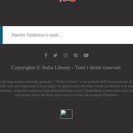
Copyrights © Italia Liberty - Tutti i diritti riservati.
o di divulgazione culturale gratuita - “Italia Liberty” è un portale dell’associazione 
i delle foto per rispettare il copyright. Se questo non dovesse essere avvenuto o se ma
ontattarci a questo indirizzo
info@italialiberty.it
per l’immediata correzione o per la
repertorio prese da fonti open source come ad esempio Pinterest.