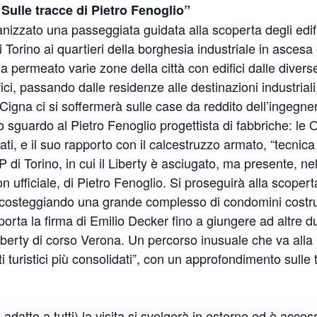
Sulle tracce di Pietro Fenoglio”
anizzato una passeggiata guidata alla scoperta degli edifi
di Torino ai quartieri della borghesia industriale in ascesa e
 permeato varie zone della città con edifici dalle diver
ifici, passando dalle residenze alle destinazioni industrial
a Cigna ci si soffermerà sulle case da reddito dell’ingegner
o sguardo al Pietro Fenoglio progettista di fabbriche: le
i, e il suo rapporto con il calcestruzzo armato, “tecnica
 di Torino, in cui il Liberty è asciugato, ma presente, nel
n ufficiale, di Pietro Fenoglio. Si proseguirà alla scoperta 
, costeggiando una grande complesso di condomini costru
 porta la firma di Emilio Decker fino a giungere ad altre 
berty di corso Verona. Un percorso inusuale che va alla r
iti turistici più consolidati”, con un approfondimento sulle 
 adatto a tutti) la visita si svolgerà in esterno ed è acce