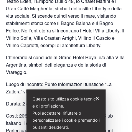
Teatro Eden, l’Emporio Duilio 48, lo Chalet Martini e il
Gran Caffè Margherita, simboli dello stile Liberty e della
vita sociale. Si scende quindi verso il mare, visitando
stabilimenti storici come il Bagno Balena e il Bagno
Felice. Nell’entroterra si incontrano l’Hotel Villa Liberty, il
Villino Sofia, Villa Crastan Arrighi, Villino il Guscio e
Villino Capriotti, esempi di architettura Liberty.
L’itinerario si conclude al Grand Hotel Royal e/o alla Villa
Argentina, simboli dell’eleganza e della storia di
Viareggio.
Luogo di incontro: Punto informazioni turistiche “La
Zattera” viale Regina Margherita 1
✕
Questo sito utilizza cookie tecnici
Durata: 2 ore
e di profilazione.
Puoi accettare, rifiutare o
Costi: 20€ (Per i soci di Italia Liberty e Touring Club
personalizzare i cookie premendo i
Italiano il costo è di 18€)
pulsanti desiderati.
Partecipazione gratuita per ragazzi/e sotto i 10 anni