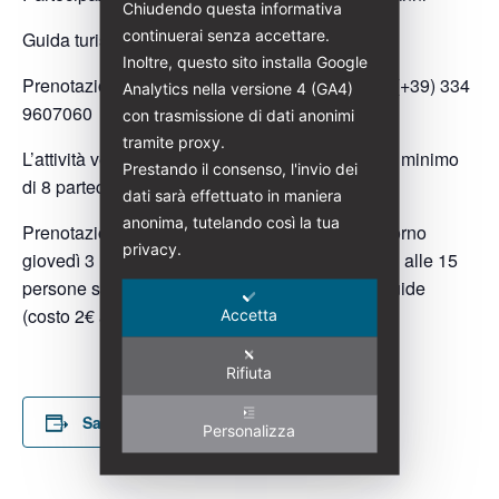
Chiudendo questa informativa
continuerai senza accettare.
Guida turistica abilitata: Saura Argenziano
Inoltre, questo sito installa Google
Prenotazioni:
sauraargenziano@italialiberty.it
| (+39) 334
Analytics nella versione 4 (GA4)
9607060
con trasmissione di dati anonimi
tramite proxy.
L’attività verrà svolta se si raggiunge un quorum minimo
Prestando il consenso, l'invio dei
di 8 partecipanti (paganti)
dati sarà effettuato in maniera
anonima, tutelando così la tua
Prenotazione obbligatoria entro e non oltre il giorno
privacy.
giovedì 3 luglio 2026. In caso di gruppi superiori alle 15
persone sarà obbligatorio l’utilizzo delle radioguide
(costo 2€ a persona)
Accetta
Rifiuta
Salva nel tuo calendario
Personalizza