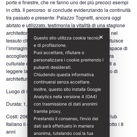
porte e finestre, che ne fanno uno dei più precoci esempi
in città. Il percorso si conclude evidenziando la continuità
tra passato e presente: Palazzo Tognetti, ancora oggi
abitato e utilizzato, testimonia la vitalità di una stagione
architettonica che ha lasciato un segno duraturo nel
✕
Questo sito utilizza cookie tecnici
tessuto cittadino. Nel complesso, l’itinerario restituisce
e di profilazione.
l’immagine di una Grosseto in trasformazione, capace di
Puoi accettare, rifiutare o
accogliere il Liberty come espressione di apertura
personalizzare i cookie premendo i
culturale e di rinnovamento, e invita i partecipanti a
pulsanti desiderati.
leggere la città come un racconto stratificato, fatto di
Chiudendo questa informativa
architetture, idee e storie intrecciate nel tempo.
continuerai senza accettare.
Inoltre, questo sito installa Google
Luogo di incontro: Via Goffredo Mameli 2
Analytics nella versione 4 (GA4)
Durata: 1,30 ora
con trasmissione di dati anonimi
tramite proxy.
Costi: 20€ (Per i soci di Italia Liberty e Touring Club
Prestando il consenso, l'invio dei
Italiano il costo è di 18€) gratuità per ragazzi/e sotto i 8
dati sarà effettuato in maniera
anni
anonima, tutelando così la tua