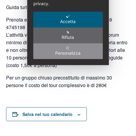
privacy.
Guida turistica abilitata Elena Innocenti
Prenota
elenainnocenti@italialiberty.it
| (+39) 349
Accetta
4745198
L’attività verrà svolta al raggiungimento di un quorum
Rifiuta
minimo di 8 partecipanti. Prenotazione obbligatoria entro
e non oltre 8 luglio 2026. In caso di gruppi superiori alle
Personalizza
10 persone sarà obbligatorio l’utilizzo delle radioguide
(costo 1,50€ a persona)
Per un gruppo chiuso precostituito di massimo 30
persone il costo del tour complessivo è di 280€
Salva nel tuo calendario