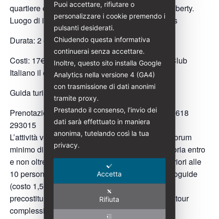
Puoi accettare, rifiutare o
quartiere e la sua adesione originale allo stile Liberty.
personalizzare i cookie premendo i
Luogo di incontro: Porta dell’Albergo Las Arenas
pulsanti desiderati.
Durata: 2 ore
Chiudendo questa informativa
continuerai senza accettare.
Costi: 17€ (Per i soci di Italia Liberty e Touring Club
Inoltre, questo sito installa Google
Italiano il costo è di 15€)
Analytics nella versione 4 (GA4)
con trasmissione di dati anonimi
Guida turistica abilitata: Juana Lazaro
tramite proxy.
Prestando il consenso, l'invio dei
Prenotazioni:
juanalazaro@italialiberty.it
| (+34) 618
dati sarà effettuato in maniera
293015
anonima, tutelando così la tua
L’attività verrà svolta al raggiungimento di un quorum
privacy.
minimo di 8 partecipanti. Prenotazione obbligatoria entro
e non oltre 3 luglio 2026. In caso di gruppi superiori alle
10 persone sarà obbligatorio l’utilizzo delle radioguide
Accetta
(costo 1,50€ a persona)Per un gruppo chiuso
precostituito di massimo 30 persone il costo del tour
Rifiuta
complessivo è di 200€