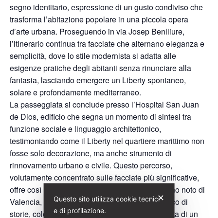
segno identitario, espressione di un gusto condiviso che
trasforma l’abitazione popolare in una piccola opera
d’arte urbana. Proseguendo in via Josep Benlliure,
l’itinerario continua tra facciate che alternano eleganza e
semplicità, dove lo stile modernista si adatta alle
esigenze pratiche degli abitanti senza rinunciare alla
fantasia, lasciando emergere un Liberty spontaneo,
solare e profondamente mediterraneo.
La passeggiata si conclude presso l’Hospital San Juan
de Dios, edificio che segna un momento di sintesi tra
funzione sociale e linguaggio architettonico,
testimoniando come il Liberty nel quartiere marittimo non
fosse solo decorazione, ma anche strumento di
rinnovamento urbano e civile. Questo percorso,
volutamente concentrato sulle facciate più significative,
offre così l’occasione di conoscere un volto meno noto di
✕
Questo sito utilizza cookie tecnici
Valencia, lontano dai grandi monumenti, ma ricco di
e di profilazione.
storie, colori e dettagli capaci di raccontare la vita di un