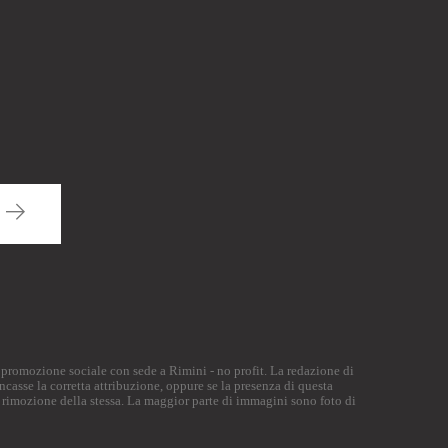
di promozione sociale con sede a Rimini - no profit. La redazione di
ncasse la corretta attribuzione, oppure se la presenza di questa
 rimozione della stessa. La maggior parte di immagini sono foto di