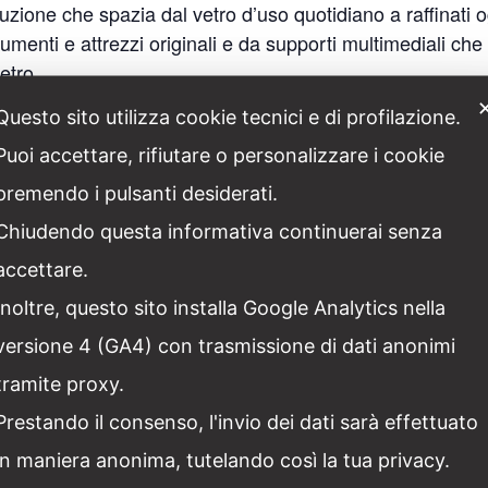
ione che spazia dal vetro d’uso quotidiano a raffinati ogge
 strumenti e attrezzi originali e da supporti multimediali ch
etro.
olato 4
Questo sito utilizza cookie tecnici e di profilazione.
Puoi accettare, rifiutare o personalizzare i cookie
premendo i pulsanti desiderati.
ty è tutto gratuito mentre per i soci Touring Club Italiano i
Chiudendo questa informativa continuerai senza
it
| (+39) 019 584734 | WhatsApp (+39) 377 5539880 Ob
accettare.
Inoltre, questo sito installa Google Analytics nella
versione 4 (GA4) con trasmissione di dati anonimi
ETTAGLI
ORGANIZZATORE
ata:
Italia Liberty
tramite proxy.
Numero di telefono
Luglio
Prestando il consenso, l'invio dei dati sarà effettuato
+39 3200445798
ra:
in maniera anonima, tutelando così la tua privacy.
Email
:30 - 19:00