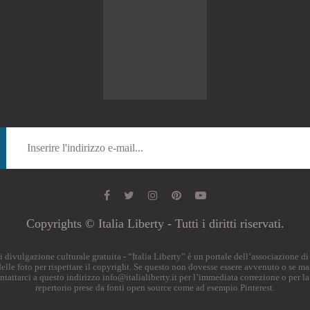
Copyrights © Italia Liberty - Tutti i diritti riservati.
o di divulgazione culturale gratuita - “Italia Liberty” è un portale dell’associazione 
i delle foto per rispettare il copyright. Se questo non dovesse essere avvenuto o se ma
ontattarci a questo indirizzo
info@italialiberty.it
per l’immediata correzione o per la
repertorio prese da fonti open source come ad esempio Pinterest.