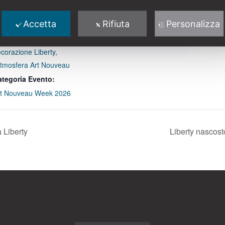
info@italialiberty.it
rie:
Visualizza il sito
Accetta
Rifiuta
Personalizza
lla Rosa. Il vetro
dell'Organizzatore
dernista, la
corazione Liberty,
atmosfera Art Nouveau
ategoria Evento:
rt Nouveau Week 2026
a Liberty
Liberty nascosto