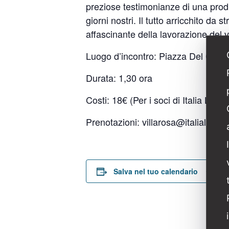
preziose testimonianze di una produz
giorni nostri. Il tutto arricchito da
affascinante della lavorazione del v
Luogo d’incontro: Piazza Del Cons
Durata: 1,30 ora
Costi: 18€ (Per i soci di Italia Liber
Prenotazioni:
villarosa@italialiberty.
D
Salva nel tuo calendario
D
8 
O
17