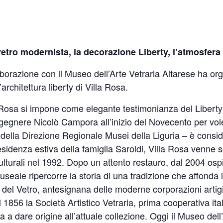
l vetro modernista, la decorazione Liberty, l’atmosfer
laborazione con il Museo dell’Arte Vetraria Altarese ha org
’architettura liberty di Villa Rosa.
a Rosa si impone come elegante testimonianza del Liberty
’ingegnere Nicolò Campora all’inizio del Novecento per v
età della Direzione Regionale Musei della Liguria – è cons
e residenza estiva della famiglia Saroldi, Villa Rosa venne 
Culturali nel 1992. Dopo un attento restauro, dal 2004 osp
useale ripercorre la storia di una tradizione che affonda l
ità del Vetro, antesignana delle moderne corporazioni arti
 1856 la Società Artistico Vetraria, prima cooperativa ital
 a dare origine all’attuale collezione. Oggi il Museo del