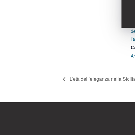
Se
Vi
mo
de
l’
C
A
L’età dell’eleganza nella Sicili