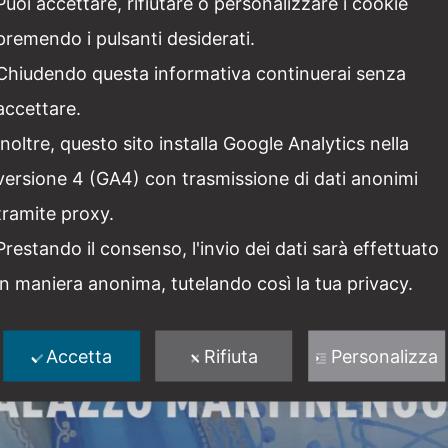
Puoi accettare, rifiutare o personalizzare i cookie
premendo i pulsanti desiderati.
Chiudendo questa informativa continuerai senza
accettare.
Inoltre, questo sito installa Google Analytics nella
versione 4 (GA4) con trasmissione di dati anonimi
tramite proxy.
Prestando il consenso, l'invio dei dati sarà effettuato
in maniera anonima, tutelando così la tua privacy.
Accetta
Rifiuta
Personalizza