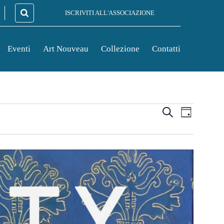
ISCRIVITI ALL'ASSOCIAZIONE
Eventi
Art Nouveau
Collezione
Contatti
Eventi
Event
Cerca
Giorno
Viste
Ricerca
Naviga
e
viste
Navigazi