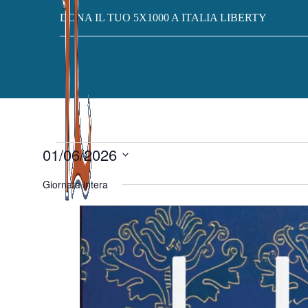
DONA IL TUO 5X1000 A ITALIA LIBERTY
Eventi
01/06/2026
Seleziona
for
Giornata intera
la
data.
1
Giugno
2026