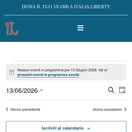
DONA IL TUO 5X1000 A ITALIA LIBERTY
Eventi
Nessun eventi in programma per 13 Giugno 2026. Vai ai
Notice
prossimi eventi in programma eventi
.
for
13/06/2026
Eventi
Ev
Cerca
13
Giorno
Vis
Seleziona
Ricerc
la
Giugno
Na
Giorno precedente
Giorno successivo
e
data.
2026
viste
Iscriviti al calendario