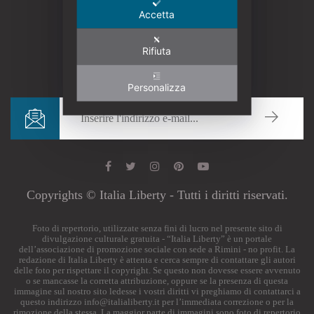
Accetta
Rifiuta
Personalizza
Copyrights © Italia Liberty - Tutti i diritti riservati.
Foto di repertorio, utilizzate senza fini di lucro nel presente sito di
divulgazione culturale gratuita - “Italia Liberty” è un portale
dell’associazione di promozione sociale con sede a Rimini - no profit. La
redazione di Italia Liberty è attenta e cerca sempre di contattare gli autori
delle foto per rispettare il copyright. Se questo non dovesse essere avvenuto
o se mancasse la corretta attribuzione, oppure se la presenza di questa
immagine sul nostro sito ledesse i vostri diritti vi preghiamo di contattarci a
questo indirizzo
info@italialiberty.it
per l’immediata correzione o per la
rimozione della stessa. La maggior parte di immagini sono foto di repertorio