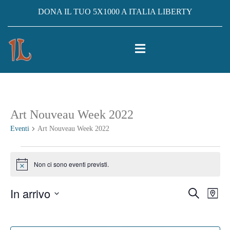
DONA IL TUO 5X1000 A ITALIA LIBERTY
Art Nouveau Week 2022
Eventi
Art Nouveau Week 2022
Eventi
Non ci sono eventi previsti.
Notice
In arrivo
Eventi
Ev
Cerca
Mappa
Vis
Select
Ricerc
date.
Na