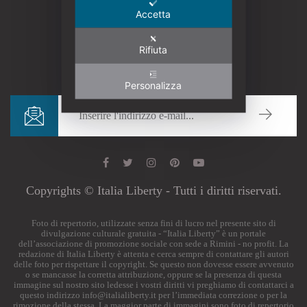
Accetta
Rifiuta
Personalizza
Copyrights © Italia Liberty - Tutti i diritti riservati.
Foto di repertorio, utilizzate senza fini di lucro nel presente sito di
divulgazione culturale gratuita - “Italia Liberty” è un portale
dell’associazione di promozione sociale con sede a Rimini - no profit. La
redazione di Italia Liberty è attenta e cerca sempre di contattare gli autori
delle foto per rispettare il copyright. Se questo non dovesse essere avvenuto
o se mancasse la corretta attribuzione, oppure se la presenza di questa
immagine sul nostro sito ledesse i vostri diritti vi preghiamo di contattarci a
questo indirizzo
info@italialiberty.it
per l’immediata correzione o per la
rimozione della stessa. La maggior parte di immagini sono foto di repertorio