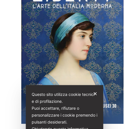
2026
Navig
✕
Questo sito utilizza cookie tecnici
e di profilazione.
Puoi accettare, rifiutare o
personalizzare i cookie premendo i
pulsanti desiderati.
Chiudendo questa informativa