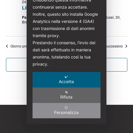
24 Gennaio
-
4 Giugno
continuerai senza accettare.
Liberty. L’arte dell’Italia moderna
Inoltre, questo sito installa Google
Palazzo Martinengo Cesaresco Novarino
Via dei Musei, 30,
Analytics nella versione 4 (GA4)
Brescia
con trasmissione di dati anonimi
tramite proxy.
Prestando il consenso, l'invio dei
Giorno precedente
Giorno successivo
dati sarà effettuato in maniera
anonima, tutelando così la tua
privacy.
Iscriviti al calendario
Accetta
Rifiuta
Personalizza