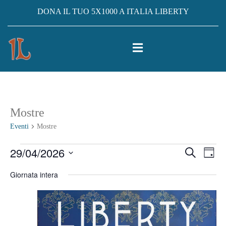
DONA IL TUO 5X1000 A ITALIA LIBERTY
Mostre
Eventi
Mostre
Eventi
29/04/2026
Eventi
Ev
Cerca
Giorno
Vis
Seleziona
for
Ricerc
Giornata intera
la
Na
29
e
data.
Aprile
viste