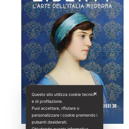
2026
Navig
✕
Questo sito utilizza cookie tecnici
e di profilazione.
Puoi accettare, rifiutare o
personalizzare i cookie premendo i
pulsanti desiderati.
Chiudendo questa informativa