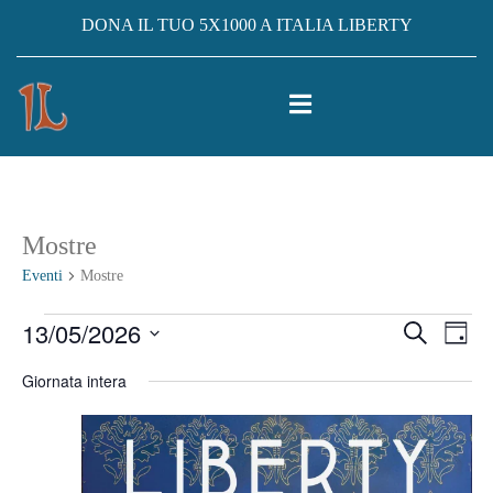
DONA IL TUO 5X1000 A ITALIA LIBERTY
Mostre
Eventi
Mostre
Eventi
13/05/2026
Eventi
Ev
Cerca
Giorno
Vis
Seleziona
for
Ricerc
Giornata intera
la
Na
13
e
data.
Maggio
viste