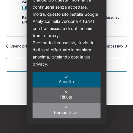
24 Gennaio
-
4 Giugno
continuerai senza accettare.
Liberty. L’arte dell’Italia moderna
Inoltre, questo sito installa Google
Palazzo Martinengo Cesaresco Novarino
Via dei Musei, 30,
Analytics nella versione 4 (GA4)
Brescia
con trasmissione di dati anonimi
tramite proxy.
Prestando il consenso, l'invio dei
Giorno precedente
Giorno successivo
dati sarà effettuato in maniera
anonima, tutelando così la tua
privacy.
Iscriviti al calendario
Accetta
Rifiuta
Personalizza