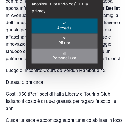
centrale nello spirito dell’Art Nouveau. L’ultima tappa
anonima, tutelando così la tua
riporta infine nel tessuto residenziale con la
Villa Berliet
privacy.
in Avenue Esquirol, raffinata dimora legata alla famiglia
dell’industriale automobilistico Marius Berliet. Attraverso
Accetta
questo percorso Lione rivela un volto meno noto ma
affascinante: una città che, tra eleganza borghese e
Rifiuta
innovazione artistica, seppe accogliere il linguaggio
sinuoso e decorativo dell’Art Nouveau lasciando un
patrimonio diffuso tra strade, boulevard e quartieri storici.
Personalizza
Luogo di incontro: Cours de Verdun Rambaud 12
Durata: 5 ore circa
Costi: 95€ (Per i soci di Italia Liberty e Touring Club
Italiano il costo è di 80€) gratuità per ragazzi/e sotto i 8
anni
Guida turistica e accompagnatore turistico abilitati in loco