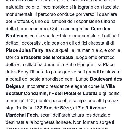
naturalistico e le linee morbide si integrano con facciate
monumentali. Il percorso conduce poi verso il quartiere
dei Brotteaux, uno dei simboli dell’espansione urbana
della Lione moderna. Qui la scenografica
Gare des
Brotteaux
, con la sua facciata monumentale e i raffinati
dettagli decorativi, dialoga con gli edifici circostanti di
Place Jules Ferry
, tra cui quelli ai numeri 1 e 2, e con la
storica
Brasserie des Brotteaux
, luogo emblematico
della vita cittadina durante la Belle Époque. Da Place
Jules Ferry l’itinerario prosegue verso i grandi boulevard
alberati del sesto arrondissement. Lungo
Boulevard des
Belges
si incontrano residenze eleganti come la
Villa
docteur Condamin
, l’
Hôtel Piolat et Lutetia
e gli edifici
ai numeri 112, mentre poco oltre compaiono altri palazzi
significativi al
132 Rue de Sèze
, al
7 e 9 Avenue
Maréchal Foch
, segni dell’architettura residenziale
destinata alla borghesia lionese. Non lontano sorge il