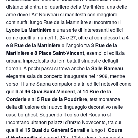
distante si entra nel quartiere della Martinière, una delle
aree dove l’Art Nouveau si manifesta con maggiore
continuità: lungo Rue de la Martinière si incontrano il
Lycée La Martinière
e una serie di interessanti edifici
come quelli ai numeri 1, 24 e 27, oltre al complesso tra
4
e 8 Rue de la Martinière
e l’angolo tra
3 Rue de la
Martinière e 8 Place Saint-Vincent
, esempi di edilizia
urbana impreziosita da ferri battuti sinuosi e dettagli
floreali. A pochi passi si trova anche la
Salle Rameau
,
elegante sala da concerto inaugurata nel 1908, mentre
verso il fiume Saona compaiono altri edifici notevoli come
quelli al
46 Quai Saint-Vincent
, al
14 Rue de la
Corderie
e al
5 Rue de la Poudrière
, testimonianze
della diffusione del nuovo linguaggio decorativo nelle
case borghesi. Seguendo il corso del Rodano si
incontrano ulteriori palazzi d’inizio Novecento, tra cui
quelli al
15 Quai du Général Sarrail
e lungo il
Cours
d’Herbouville
ai numeri 17 e 17bis, dove l’ornamento