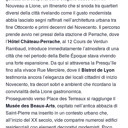
Nouveau a Lione, un itinerario che si snoda tra quartieri
diversi della città rivelando come il gusto modernista
abbia lasciato segni raffinati nell’architettura urbana tra
fine Ottocento e primi decenni del Novecento. Il percorso
prende avvio nei pressi della stazione di Perrache, dove
l’
Hôtel Château-Perrache
, al 12 Cours de Verdun
Rambaud, introduce immediatamente l’atmosfera di una
città che nel periodo della Belle Époque stava vivendo
una forte espansione. Da qui si attraversa la Presqu’île
fino alla vivace Rue Mercière, dove il
Bistrot de Lyon
testimonia ancora l’eleganza dei locali cittadini di inizio
Novecento, tra decori sobri e ambienti che ricordano la
convivialità della Lione gastronomica.
Proseguendo verso Place des Terreaux si raggiunge il
Musée des Beaux-Arts
, ospitato nell’antica abbazia di
Saint-Pierre ma inserito in un contesto urbano che,
all’inizio del XX secolo, vide comparire numerosi edifici
residenziali con elementi decorativi modernisti. Poco