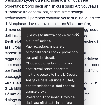
prestigioso
Lycée du Parc
, inserito in un quartiere
progettato proprio negli anni in cui il gusto Art Nouveau si
diffondeva tra decorazioni, cancellate e dettagli
architettonici. Il percorso continua verso sud, nel quartiere
di Monplaisir, dove si trova la celebre
Villa Lumière
,
dimora della famiglia dei pionieri del cinema e oggi sede
✕
dell’Institut Lumière. Poco distante, lungo
Avenue
Questo sito utilizza cookie tecnici
Berthelot
, l’edificio al numero 22 ricorda come anche gli
e di profilazione.
Puoi accettare, rifiutare o
assi urbani più recenti abbiano accolto l’estetica
personalizzare i cookie premendo i
modernista. Spostandosi sulle alture della città si
pulsanti desiderati.
raggiunge l’
Hôpital Debrousse
, complesso ospedaliero
Chiudendo questa informativa
immerso nel verde che testimonia l’attenzione dell’epoca
continuerai senza accettare.
per l’architettura sanitaria e per l’integrazione tra edifici e
Inoltre, questo sito installa Google
paesaggio.
Analytics nella versione 4 (GA4)
La visita si conclude sulle rive della Saona, nel comune
con trasmissione di dati anonimi
di La Mulatière, dove il suggestivo
Pavillon de la
tramite proxy.
Céramique
lungo il Chemin de la Bastéro racconta il
Prestando il consenso, l'invio dei
dialogo tra arti decorative e architettura, elemento
dati sarà effettuato in maniera