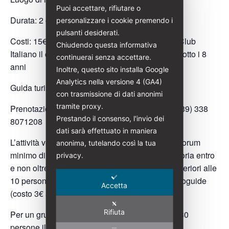
Puoi accettare, rifiutare o
Durata: 2 ore
personalizzare i cookie premendo i
pulsanti desiderati.
Costi: 15€ (Per i soci di Italia Liberty e Touring Club
Chiudendo questa informativa
Italiano il costo è di 13€) gratuità per ragazzi/e sotto i 8
continuerai senza accettare.
anni
Inoltre, questo sito installa Google
Analytics nella versione 4 (GA4)
Guida turistica abilitata: Tommaso Giorgi
con trasmissione di dati anonimi
tramite proxy.
Prenotazioni:
tommasogiorgi@italialiberty.it
| (+39) 338
Prestando il consenso, l'invio dei
8071208
dati sarà effettuato in maniera
L’attività verrà svolta al raggiungimento di un quorum
anonima, tutelando così la tua
minimo di 8 partecipanti. Prenotazione obbligatoria entro
privacy.
e non oltre il 5 luglio 2026. In caso di gruppi superiori alle
10 persone sarà obbligatorio l’utilizzo delle radioguide
Accetta
(costo 3€ a persona)
Rifiuta
Per un gruppo chiuso precostituito di massimo 30
persone il costo del tour complessivo è di 160€