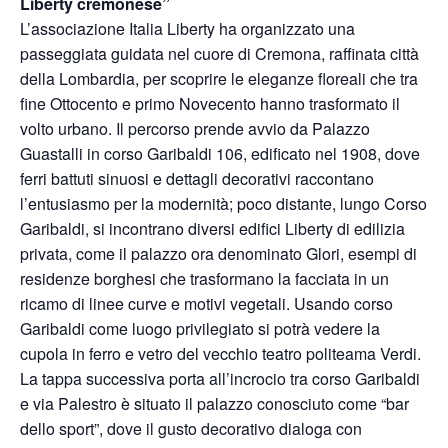
Liberty cremonese”
L’associazione Italia Liberty ha organizzato una
passeggiata guidata nel cuore di Cremona, raffinata città
della Lombardia, per scoprire le eleganze floreali che tra
fine Ottocento e primo Novecento hanno trasformato il
volto urbano. Il percorso prende avvio da Palazzo
Guastalli in corso Garibaldi 106, edificato nel 1908, dove
ferri battuti sinuosi e dettagli decorativi raccontano
l’entusiasmo per la modernità; poco distante, lungo Corso
Garibaldi, si incontrano diversi edifici Liberty di edilizia
privata, come il palazzo ora denominato Glori, esempi di
residenze borghesi che trasformano la facciata in un
ricamo di linee curve e motivi vegetali. Usando corso
Garibaldi come luogo privilegiato si potrà vedere la
cupola in ferro e vetro del vecchio teatro politeama Verdi.
La tappa successiva porta all’incrocio tra corso Garibaldi
e via Palestro è situato il palazzo conosciuto come “bar
dello sport”, dove il gusto decorativo dialoga con