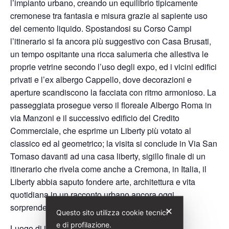
l’impianto urbano, creando un equilibrio tipicamente
cremonese tra fantasia e misura grazie al sapiente uso
del cemento liquido. Spostandosi su Corso Campi
l’itinerario si fa ancora più suggestivo con Casa Brusati,
un tempo ospitante una ricca salumeria che allestiva le
proprie vetrine secondo l’uso degli expo, ed i vicini edifici
privati e l’ex albergo Cappello, dove decorazioni e
aperture scandiscono la facciata con ritmo armonioso. La
passeggiata prosegue verso il floreale Albergo Roma in
via Manzoni e il successivo edificio del Credito
Commerciale, che esprime un Liberty più votato al
classico ed al geometrico; la visita si conclude in Via San
Tomaso davanti ad una casa liberty, sigillo finale di un
itinerario che rivela come anche a Cremona, in Italia, il
Liberty abbia saputo fondere arte, architettura e vita
quotidiana in un racconto urbano ancora oggi
sorprendente.
✕
Questo sito utilizza cookie tecnici
e di profilazione.
Luogo di incontro: Corso Garibaldi 160