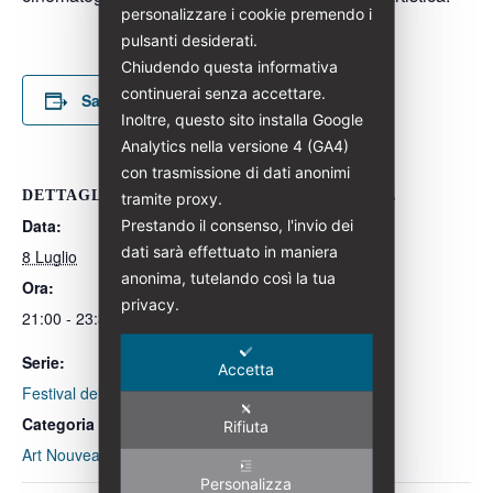
personalizzare i cookie premendo i
pulsanti desiderati.
Chiudendo questa informativa
continuerai senza accettare.
Salva nel tuo calendario
Inoltre, questo sito installa Google
Analytics nella versione 4 (GA4)
con trasmissione di dati anonimi
DETTAGLI
ORGANIZZATORE
tramite proxy.
Data:
Prestando il consenso, l'invio dei
Italia Liberty
dati sarà effettuato in maniera
Numero di telefono
8 Luglio
anonima, tutelando così la tua
+39 3200445798
Ora:
privacy.
Email
21:00 - 23:30
info@italialiberty.it
Serie:
Accetta
Visualizza il sito
Festival del Cinema Muto
dell'Organizzatore
Categoria Evento:
Rifiuta
Art Nouveau Week 2026
Personalizza