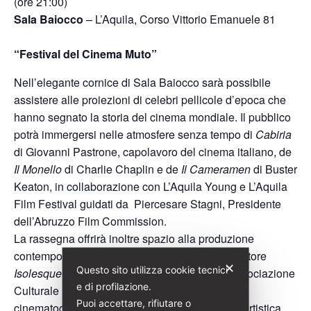
(ore 21:00)
Sala Baiocco
– L’Aquila, Corso Vittorio Emanuele 81
“Festival del Cinema Muto”
Nell’elegante cornice di Sala Baiocco sarà possibile
assistere alle proiezioni di celebri pellicole d’epoca che
hanno segnato la storia del cinema mondiale. Il pubblico
potrà immergersi nelle atmosfere senza tempo di
Cabiria
di Giovanni Pastrone, capolavoro del cinema italiano, de
Il Monello
di Charlie Chaplin e de
Il Cameramen
di Buster
Keaton, in collaborazione con L’Aquila Young e L’Aquila
Film Festival guidati da Piercesare Stagni, Presidente
dell’Abruzzo Film Commission.
La rassegna offrirà inoltre spazio alla produzione
contemporanea con la proiezione del corto d’autore
✕
Questo sito utilizza cookie tecnici
Isolesque
di Giovanni Berardi, prodotto dall’Associazione
e di profilazione.
Culturale FilmAQuì, in un dialogo tra memoria
Puoi accettare, rifiutare o
cinematografica e nuove forme di espressione artistica.