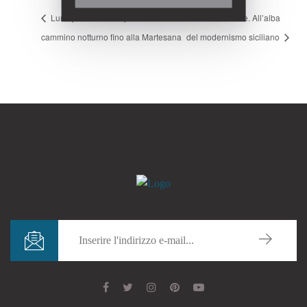
Luna piena su Crespi d’Adda:
Ernesto Basile. All’alba
cammino notturno fino alla Martesana
del modernismo siciliano