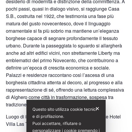
desiderio di modernità e distinzione della committenza. A
pochi passi, quasi in dialogo visivo, si raggiunge Casa
S.B., costruita nel 1922, che testimonia una fase più
matura del gusto novecentesco, dove il linguaggio
ornamentale si fa più sobrio ma mantiene un’eleganza
borghese capace di segnare profondamente il tessuto
urbano. Durante la passeggiata lo sguardo si allargherà
anche ad altri edifici vicini, non strettamente Liberty ma
emblematici del primo Novecento, che contribuirono a
definire un’epoca di crescita economica e sociale.
Palazzi e residenze raccontano così l’ascesa di una
borghesia cittadina attenta al decoro, al progresso e alla
rappresentazione di sé, offrendo una lettura complessiva
di Alghero come città in trasformazione, sospesa tra
tradizione e desiderio di futuro.
✕
Questo sito utilizza cookie tecnici
Luogo di incontro:Lungomare Valencia 1 di fronte Hotel
e di profilazione.
Villa Las Tronas
Puoi accettare, rifiutare o
personalizzare i cookie premendo i