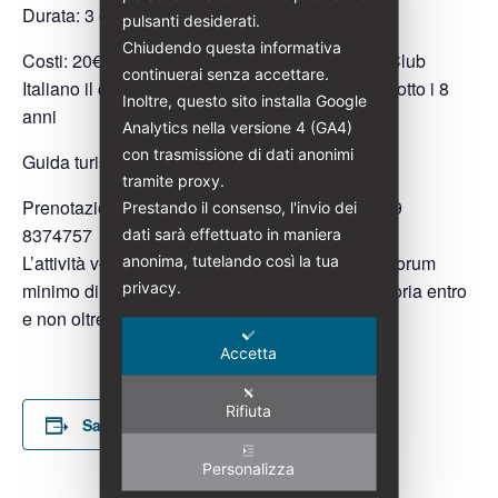
Durata: 3 ore circa
pulsanti desiderati.
Chiudendo questa informativa
Costi: 20€ (Per i soci di Italia Liberty e Touring Club
continuerai senza accettare.
Italiano il costo è di 18€) gratuità per ragazzi/e sotto i 8
Inoltre, questo sito installa Google
anni
Analytics nella versione 4 (GA4)
con trasmissione di dati anonimi
Guida turistica abilitata: Rita Sechi
tramite proxy.
Prenotazioni:
ritasechi@italialiberty.it
| (+39) 339
Prestando il consenso, l'invio dei
8374757
dati sarà effettuato in maniera
L’attività verrà svolta al raggiungimento di un quorum
anonima, tutelando così la tua
privacy.
minimo di 8 partecipanti. Prenotazione obbligatoria entro
e non oltre 8 luglio 2026
Accetta
Rifiuta
Salva nel tuo calendario
Personalizza