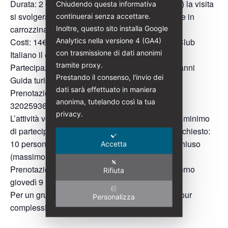
Durata: 2 ore circa (percorso facile, adatto a tutti) la visita
Chiudendo questa informativa
si svolgerà in esterno ed è accessibile a persone in
continuerai senza accettare.
carrozzina
Inoltre, questo sito installa Google
Analytics nella versione 4 (GA4)
Costi: 14€ (Per i soci di Italia Liberty e Touring Club
con trasmissione di dati anonimi
Italiano il costo è di 12€)
tramite proxy.
Partecipazione gratuita per ragazzi/e sotto i 12 anni
Prestando il consenso, l'invio dei
Guida turistica abilitata: Daniela Re
dati sarà effettuato in maniera
Prenotazioni:
danielare@italialiberty.it
| (+39)
anonima, tutelando così la tua
3202593653
privacy.
L’attività verrà svolta se si raggiunge un quorum minimo
di partecipanti. Numero minimo di partecipanti richiesto:
10 persone (paganti). Visita guidata a numero chiuso
Accetta
(massimo 25 persone)
Prenotazione obbligatoria entro e non oltre il giorno
Rifiuta
giovedì 9 luglio 2026
Per un gruppo chiuso, precostituito il costo del tour
Personalizza
complessivo è di 170€