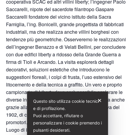
cooperativa SCAC ed altri villini liberty; l’ingegner Paolo
Saccarelli, nipote del sacerdote filantropo Gaspare
Saccarelli fondatore del vicino istituto della Sacra
Famiglia, l’ing. Bonicelli, grande progettista di fabbricati
industriali, ma che realizza anche villini borghesi con
tendenze più geometriche. Osserveremo le realizzazioni
dell’ingegner Benazzo e di Velati Bellini, per concludere
con due edifici liberty a ridosso della Grande Guerra a
firma di Tioli e Arcando. La visita esplorerà dettagli
decorativi, soluzioni estetiche che introducono le
suggestioni floreali, i colpi di frusta, l’uso estensivo del
litocemento e della tecnica a graffito. Un vero e proprio
campionario di Liberty dove sarà possibile esplorare le
diverse influenze dell’arte nuova, arrivate in Italia anche
✕
Questo sito utilizza cookie tecnici
grazie alla grande Esposizione di Arte Decorativa del
e di profilazione.
1902, di cui Fenoglio e Velati Bellini furono tra i
Puoi accettare, rifiutare o
promotori.
personalizzare i cookie premendo i
Luogo di incontro: Corso Francia 8
pulsanti desiderati.