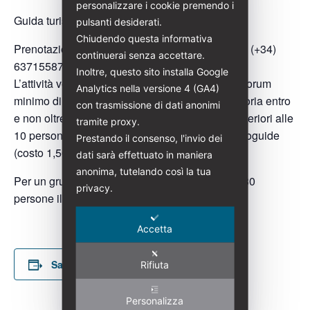
personalizzare i cookie premendo i
Guida turistica abilitata: Giusy Serraino
pulsanti desiderati.
Chiudendo questa informativa
Prenotazioni:
giusyserraino@italialiberty.it
| Wh. (+34)
continuerai senza accettare.
637155875
Inoltre, questo sito installa Google
L’attività verrà svolta al raggiungimento di un quorum
Analytics nella versione 4 (GA4)
minimo di 8 partecipanti. Prenotazione obbligatoria entro
con trasmissione di dati anonimi
e non oltre il 5 luglio 2026. In caso di gruppi superiori alle
tramite proxy.
10 persone sarà obbligatorio l’utilizzo delle radioguide
Prestando il consenso, l'invio dei
(costo 1,50€ a persona)
dati sarà effettuato in maniera
anonima, tutelando così la tua
Per un gruppo chiuso precostituito di massimo 30
privacy.
persone il costo del tour complessivo è di 200€
Accetta
Salva nel tuo calendario
Rifiuta
Personalizza