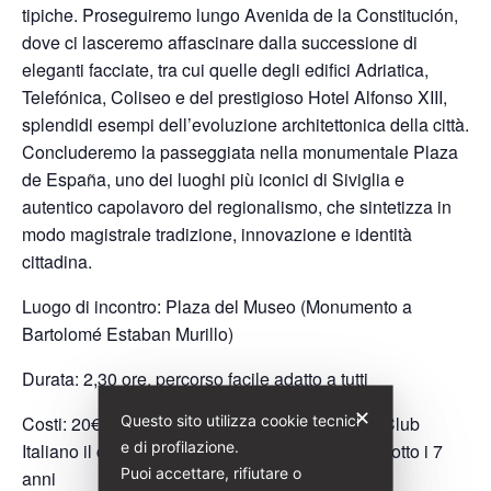
tipiche. Proseguiremo lungo Avenida de la Constitución,
dove ci lasceremo affascinare dalla successione di
eleganti facciate, tra cui quelle degli edifici Adriatica,
Telefónica, Coliseo e del prestigioso Hotel Alfonso XIII,
splendidi esempi dell’evoluzione architettonica della città.
Concluderemo la passeggiata nella monumentale Plaza
de España, uno dei luoghi più iconici di Siviglia e
autentico capolavoro del regionalismo, che sintetizza in
modo magistrale tradizione, innovazione e identità
cittadina.
Luogo di incontro: Plaza del Museo (Monumento a
Bartolomé Estaban Murillo)
Durata: 2,30 ore, percorso facile adatto a tutti
✕
Questo sito utilizza cookie tecnici
Costi: 20€ (Per i soci di Italia Liberty e Touring Club
e di profilazione.
Italiano il costo è di 18€) gratuità per ragazzi/e sotto i 7
Puoi accettare, rifiutare o
anni