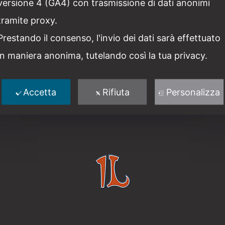
versione 4 (GA4) con trasmissione di dati anonimi
hat are the Library hours, and do I need an appointmen
tramite proxy.
Prestando il consenso, l'invio dei dati sarà effettuato
in maniera anonima, tutelando così la tua privacy.
Accetta
Rifiuta
Personalizza