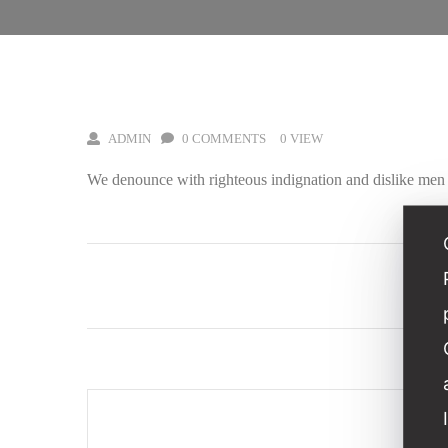
CASA
HOW MUCH DOES MUSEUM ADMISSION COST?
ADMIN
0 COMMENTS
0 VIEW
We denounce with righteous indignation and dislike men 