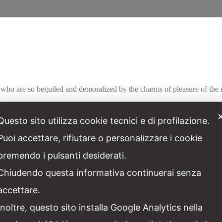
who are so beguiled and demoralized by the charms of pleasure of the 
Questo sito utilizza cookie tecnici e di profilazione.
Puoi accettare, rifiutare o personalizzare i cookie
Facebook
Twitter
Linkedin
Pinter
premendo i pulsanti desiderati.
Chiudendo questa informativa continuerai senza
accettare.
Inoltre, questo sito installa Google Analytics nella
ARTICOLO SUCCESSIVO