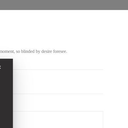
moment, so blinded by desire foresee.
✕
est