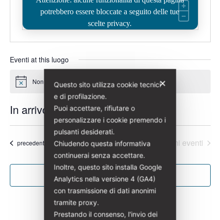
potrebbero essere bloccate a seguito delle tue
scelte privacy.
Eventi at this luogo
Non ci sono eventi previsti.
✕
Questo sito utilizza cookie tecnici
Notice
e di profilazione.
In arrivo
Puoi accettare, rifiutare o
personalizzare i cookie premendo i
Seleziona
pulsanti desiderati.
la
Oggi
Prossimi eventi
Eventi
precedenti
Chiudendo questa informativa
data.
continuerai senza accettare.
Inoltre, questo sito installa Google
Iscriviti al calendario
Analytics nella versione 4 (GA4)
con trasmissione di dati anonimi
tramite proxy.
Prestando il consenso, l'invio dei