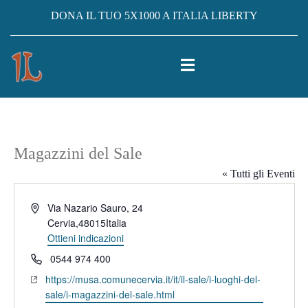
DONA IL TUO 5X1000 A ITALIA LIBERTY
Magazzini del Sale
« Tutti gli Eventi
Indirizzo
Via Nazario Sauro, 24
Cervia
,
48015
Italia
Ottieni indicazioni
Telefono
0544 974 400
Website
https://musa.comunecervia.it/it/il-sale/i-luoghi-del-
sale/i-magazzini-del-sale.html