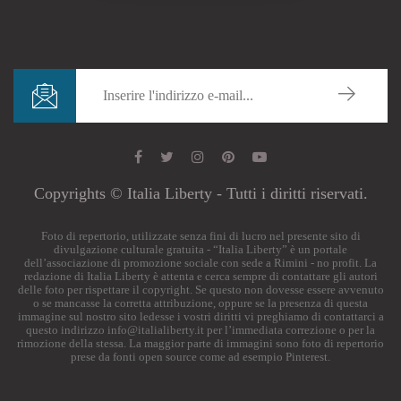
Copyrights © Italia Liberty - Tutti i diritti riservati.
Foto di repertorio, utilizzate senza fini di lucro nel presente sito di
divulgazione culturale gratuita - “Italia Liberty” è un portale
dell’associazione di promozione sociale con sede a Rimini - no profit. La
redazione di Italia Liberty è attenta e cerca sempre di contattare gli autori
delle foto per rispettare il copyright. Se questo non dovesse essere avvenuto
o se mancasse la corretta attribuzione, oppure se la presenza di questa
immagine sul nostro sito ledesse i vostri diritti vi preghiamo di contattarci a
questo indirizzo
info@italialiberty.it
per l’immediata correzione o per la
rimozione della stessa. La maggior parte di immagini sono foto di repertorio
prese da fonti open source come ad esempio Pinterest.