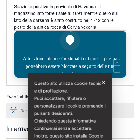
Spazio espositivo in provincia di Ravenna. Il
magazzino lato torre risale al 1691 mentre quello sul
lato della darsena è stato costruito nel 1712 con le
pietre della antica rocca di
Cervia vecchia.
Attenzione: alcune funzionalità di questa pagina
potrebbero essere bloccate a seguito delle tue
scelte privacy.
✕
Questo sito utilizza cookie tecnici
e di profilazione.
Eventi at this luogo
Puoi accettare, rifiutare o
personalizzare i cookie premendo i
Non ci sono eventi previsti.
Notice
pulsanti desiderati.
Chiudendo questa informativa
In arrivo
continuerai senza accettare.
Inoltre, questo sito installa Google
Seleziona