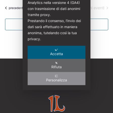
Analytics nella versione 4 (GA4)
la
Oggi
Prossimi eventi
Eventi
precedenti
con trasmissione di dati anonimi
data.
tramite proxy.
Prestando il consenso, l'invio dei
Iscriviti al calendario
dati sarà effettuato in maniera
anonima, tutelando così la tua
privacy.
Accetta
Rifiuta
Personalizza