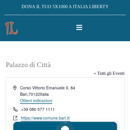
DONA IL TUO 5X1000 A ITALIA LIBERTY
Palazzo di Città
« Tutti gli Eventi
Indirizzo
Corso Vittorio Emanuele II, 84
Bari
,
70122
Italia
Ottieni indicazioni
Telefono
+39 080 577 1111
Website
https://www.comune.bari.it/