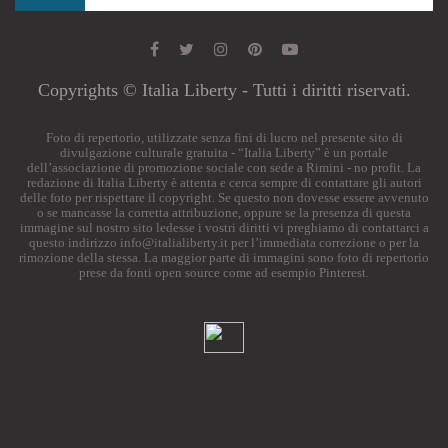
Copyrights © Italia Liberty - Tutti i diritti riservati.
Foto di repertorio, utilizzate senza fini di lucro nel presente sito di
divulgazione culturale gratuita - “Italia Liberty” è un portale
dell’associazione di promozione sociale con sede a Rimini - no profit. La
redazione di Italia Liberty è attenta e cerca sempre di contattare gli autori
delle foto per rispettare il copyright. Se questo non dovesse essere avvenuto
o se mancasse la corretta attribuzione, oppure se la presenza di questa
immagine sul nostro sito ledesse i vostri diritti vi preghiamo di contattarci a
questo indirizzo
info@italialiberty.it
per l’immediata correzione o per la
rimozione della stessa. La maggior parte di immagini sono foto di repertorio
prese da fonti open source come ad esempio Pinterest.