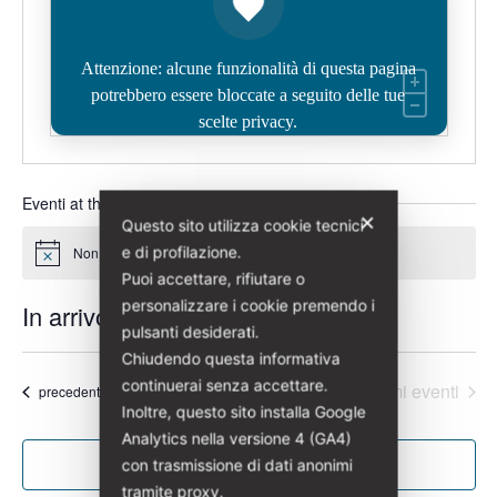
Attenzione: alcune funzionalità di questa pagina
potrebbero essere bloccate a seguito delle tue
scelte privacy.
Eventi at this luogo
✕
Questo sito utilizza cookie tecnici
e di profilazione.
Non ci sono eventi previsti.
Notice
Puoi accettare, rifiutare o
personalizzare i cookie premendo i
In arrivo
pulsanti desiderati.
Seleziona
Chiudendo questa informativa
la
continuerai senza accettare.
Oggi
Prossimi eventi
Eventi
precedenti
data.
Inoltre, questo sito installa Google
Analytics nella versione 4 (GA4)
Iscriviti al calendario
con trasmissione di dati anonimi
tramite proxy.