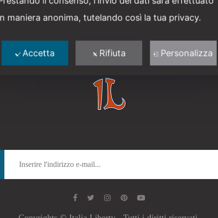
Prestando il consenso, l'invio dei dati sarà effettuato
in maniera anonima, tutelando così la tua privacy.
Accetta
Rifiuta
Personalizza
Copyrights © Italia Liberty - Tutti i diritti riservati.