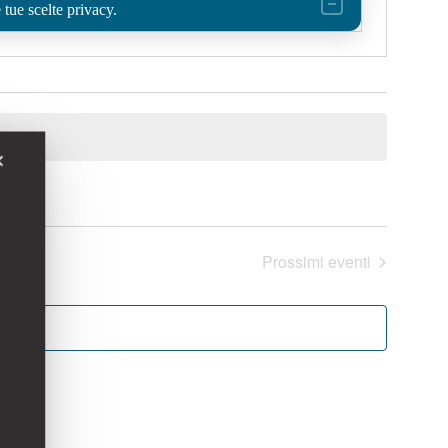
 tue scelte privacy.
✕
Prossimi eventi