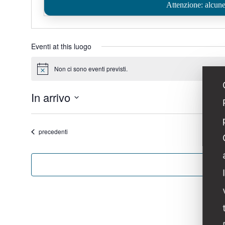
Attenzione: alcune 
Eventi at this luogo
Non ci sono eventi previsti.
Notice
In arrivo
Seleziona
la
Eventi
precedenti
data.