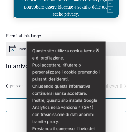
potrebbero essere bloccate a seguito delle tue
scelte privacy.
Eventi at this luogo
Non ci sono eventi previsti.
✕
Questo sito utilizza cookie tecnici
Notice
e di profilazione.
In arrivo
Puoi accettare, rifiutare o
personalizzare i cookie premendo i
Seleziona
pulsanti desiderati.
la
Oggi
Prossimi eventi
Eventi
precedenti
Chiudendo questa informativa
data.
continuerai senza accettare.
Inoltre, questo sito installa Google
Iscriviti al calendario
Analytics nella versione 4 (GA4)
con trasmissione di dati anonimi
tramite proxy.
Prestando il consenso, l'invio dei