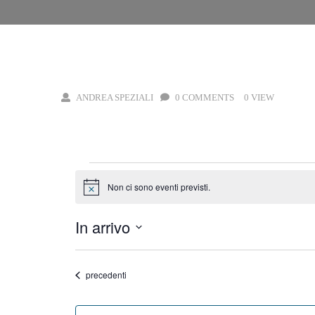
CASA
LIBERTY A PALAZZO TRA GIOIELLI, ABITI E AF
ANDREA SPEZIALI
0 COMMENTS
0 VIEW
Eventi
Non ci sono eventi previsti.
Notice
In arrivo
Select
date.
Eventi
precedenti