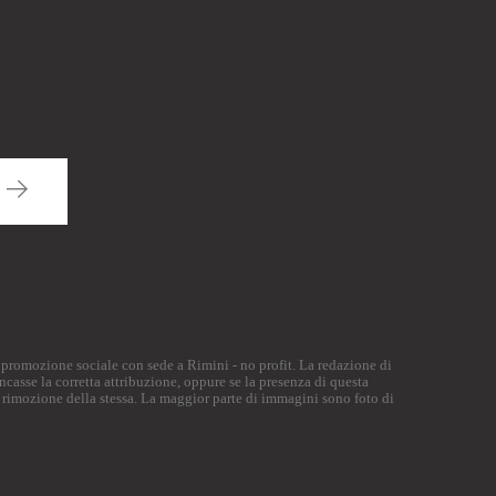
di promozione sociale con sede a Rimini - no profit. La redazione di
ncasse la corretta attribuzione, oppure se la presenza di questa
 rimozione della stessa. La maggior parte di immagini sono foto di