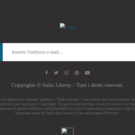
Copyrights © Italia Liberty - Tutti i diritti riservati.
o di divulgazione culturale gratuita - “Italia Liberty” è un portale dell’associazione 
i delle foto per rispettare il copyright. Se questo non dovesse essere avvenuto o se ma
ontattarci a questo indirizzo
info@italialiberty.it
per l’immediata correzione o per la
repertorio prese da fonti open source come ad esempio Pinterest.