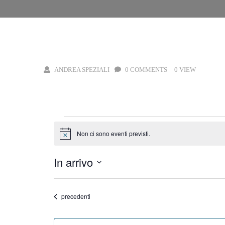
CASA
LIBERTY. SOGNI MODERNI DI FINE OTTOCENT
ANDREA SPEZIALI
0 COMMENTS
0 VIEW
Eventi
Non ci sono eventi previsti.
Notice
In arrivo
Select
date.
Eventi
precedenti