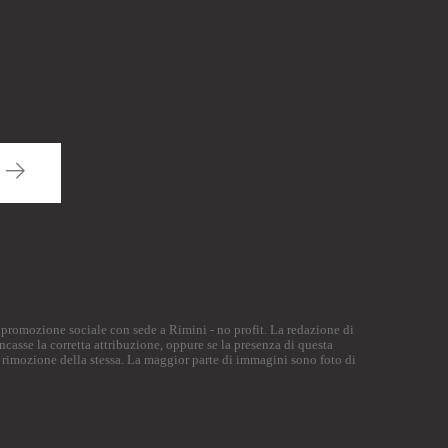
di promozione sociale con sede a Rimini - no profit. La redazione di
ncasse la corretta attribuzione, oppure se la presenza di questa
 rimozione della stessa. La maggior parte di immagini sono foto di