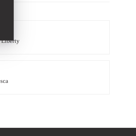
 Liberty
esca