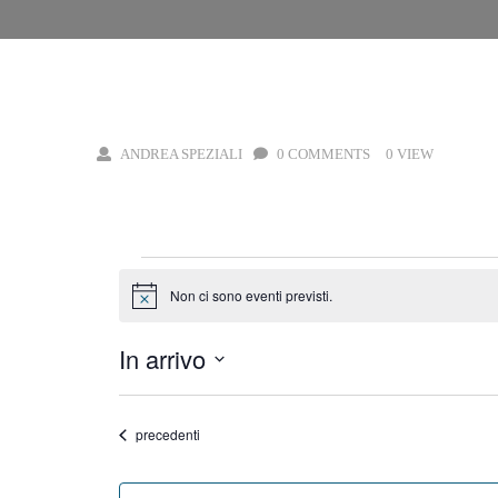
CASA
VILLA TOLETTI, MISTERI E SEGRETI DI UNA SI
ANDREA SPEZIALI
0 COMMENTS
0 VIEW
Eventi
Non ci sono eventi previsti.
Notice
In arrivo
Select
date.
Eventi
precedenti