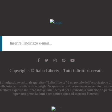
Copyrights © Italia Liberty - Tutti i diritti riservati.
o di divulgazione culturale gratuita - “Italia Liberty” è un portale dell’associazione 
i delle foto per rispettare il copyright. Se questo non dovesse essere avvenuto o se ma
ontattarci a questo indirizzo
info@italialiberty.it
per l’immediata correzione o per la
repertorio prese da fonti open source come ad esempio Pinterest.