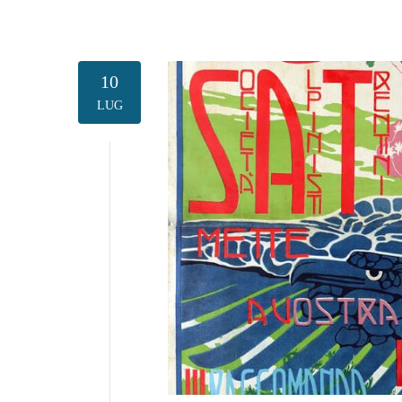
10
LUG