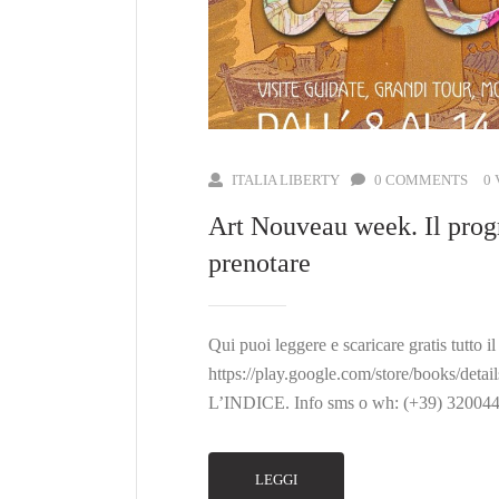
ITALIA LIBERTY
0 COMMENTS
0
Art Nouveau week. Il prog
prenotare
Qui puoi leggere e scaricare gratis tutto 
https://play.google.com/store/bo
L’INDICE. Info sms o wh: (+39) 32004
LEGGI