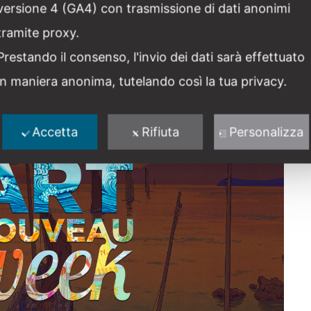
versione 4 (GA4) con trasmissione di dati anonimi
ea Speziali. Dall’8 luglio al via Art Nouveau Week: quasi 820
tramite proxy.
momento, nella vita culturale di un
Prestando il consenso, l'invio dei dati sarà effettuato
in maniera anonima, tutelando così la tua privacy.
Condividi post
Accetta
Rifiuta
Personalizza