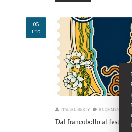
05
LUG
ITALIA LIBERTY
0 COMMENTS
0
Dal francobollo al festival