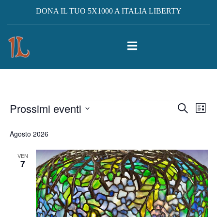
DONA IL TUO 5X1000 A ITALIA LIBERTY
Eventi
Prossimi eventi
Eventi
Ev
Cerca
Lista
Vis
Seleziona
Ricerc
Agosto 2026
la
Na
e
data.
VEN
viste
7
Navig