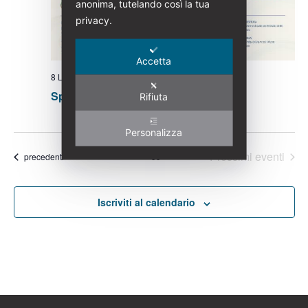
anonima, tutelando così la tua
privacy.
Accetta
8 Luglio @ 8:00
-
30 Agosto @ 13:00
Spirali marine e visioni Art Nouveau
Rifiuta
Personalizza
Oggi
Prossimi eventi
Eventi
precedenti
Iscriviti al calendario