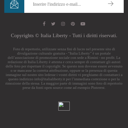
Copyrights © Italia Liberty - Tutti i diritti riservati.
Foto di repertorio, utilizzate senza fini di lucro nel presente sito di
divulgazione culturale gratuita - “Italia Liberty” è un portale
dell’associazione di promozione sociale con sede a Rimini - no profit. La
redazione di Italia Liberty è attenta e cerca sempre di contattare gli autori
delle foto per rispettare il copyright. Se questo non dovesse essere avvenuto
o se mancasse la corretta attribuzione, oppure se la presenza di questa
immagine sul nostro sito ledesse i vostri diritti vi preghiamo di contattarci a
questo indirizzo
info@italialiberty.it
per l’immediata correzione o per la
rimozione della stessa. La maggior parte di immagini sono foto di repertorio
prese da fonti open source come ad esempio Pinterest.