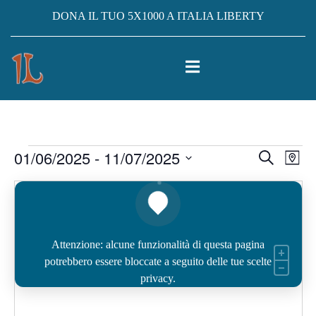
DONA IL TUO 5X1000 A ITALIA LIBERTY
Eventi
01/06/2025
 - 
11/07/2025
Eventi
Ev
Cerca
Mappa
Vis
Select
Ricerc
date.
Na
e
viste
Attenzione: alcune funzionalità di questa pagina
Navig
potrebbero essere bloccate a seguito delle tue scelte
privacy.