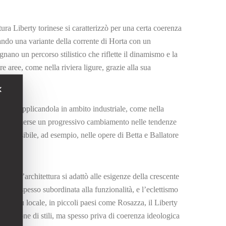
ttura Liberty torinese si caratterizzò per una certa coerenza
ppando una variante della corrente di Horta con un
egnano un percorso stilistico che riflette il dinamismo e la
e aree, come nella riviera ligure, grazie alla sua
✕
iberty applicandola in ambito industriale, come nella
ecennio, emerse un progressivo cambiamento nelle tendenze
are, visibile, ad esempio, nelle opere di Betta e Ballatore
 dove l’architettura si adattò alle esigenze della crescente
eau fu spesso subordinata alla funzionalità, e l’eclettismo
ello più locale, in piccoli paesi come Rosazza, il Liberty
commistione di stili, ma spesso priva di coerenza ideologica