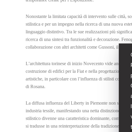
Nonostante la limitata capacità di intervento sulle città, s
stilistica e per un impegno nella ricerca di una nuova este
linguaggio distintivo. Tra le sue realizzazioni più significa
ricerca di una sintesi tra funzionalità e decorazione. Feno
collaborazione con altri architetti come Gussoni, il quale a
L’architettura torinese di inizio Novecento vide anche la 
costruzione di edifici per la Fiat e nella progettazione 
artistiche, in particolare con l’influenza di stilisti come
di Rosana.
La diffusa influenza del Liberty in Piemonte non si limitò a
industria tessile, manifestando una netta distinzione tra ed
stilistico divenne una caratteristica dominante, come si pu
si tradusse in una reinterpretazione della tradizione archit