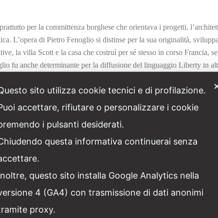
oprattutto per la committenza borghese che orientava i progetti, l’archite
tica. L’opera di Pietro Fenoglio si distinse per la sua originalità, svilu
tive, la villa Scott e la casa che costruì per sé stesso in corso Francia, s
glio fu anche determinante per la diffusione del linguaggio Liberty in altr
 sua volta sviluppò le lezioni di Fenoglio in altre regioni italiane.
Questo sito utilizza cookie tecnici e di profilazione.
partecipazione di Alfredo Premoli, che contribuì a rinnovare l’estetica L
Puoi accettare, rifiutare o personalizzare i cookie
di alberghi come quello di via Donizetti. Tuttavia, con l’avanzare del d
premendo i pulsanti desiderati.
 Hoffmann, che spostarono l’accento verso una sintesi più funzionale e line
Chiudendo questa informativa continuerai senza
accettare.
 Torino, ma si estese anche ad altre città e aree industriali come Biella,
Inoltre, questo sito installa Google Analytics nella
ifici residenziali e industriali. In queste zone, la presenza dell’Art Nouv
versione 4 (GA4) con trasmissione di dati anonimi
ò osservare nelle case di Cossato o nel Lanificio Zegna di Trivero. A liv
ettonica esistente, dando vita a villaggi artificiali caratterizzati da una 
tramite proxy.