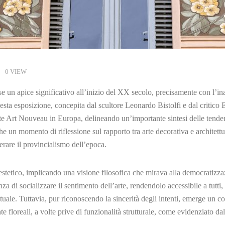
0 VIEW
 un apice significativo all’inizio del XX secolo, precisamente con l’in
esta esposizione, concepita dal scultore Leonardo Bistolfi e dal critic
ente Art Nouveau in Europa, delineando un’importante sintesi delle tenden
he un momento di riflessione sul rapporto tra arte decorativa e architettu
rare il provincialismo dell’epoca.
estetico, implicando una visione filosofica che mirava alla democratizzaz
za di socializzare il sentimento dell’arte, rendendolo accessibile a tutti
ale. Tuttavia, pur riconoscendo la sincerità degli intenti, emerge un cont
te floreali, a volte prive di funzionalità strutturale, come evidenziato 