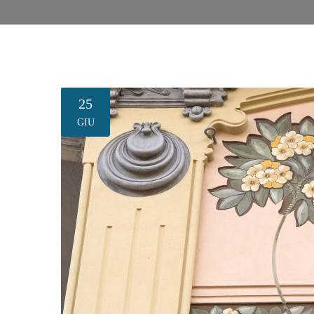
CASA
ART NOUVEAU
PIEMONTE LIBERTY: TORINO L
25
GIU