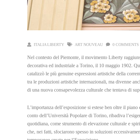
ITALIA LIBERTY
ART NOUVEAU
0 COMMENTS
Nel contesto del Piemonte, il movimento Liberty raggiunse
decorativa ed industriale a Torino, il 10 maggio 1902. Qu
catalizzò le più genuine espressioni artistiche della corr
tra le produzioni artistiche internazionali, ma divenne anc
di una nuova consapevolezza culturale che tentava di supe
L’importanza dell’esposizione si estese ben oltre il piano 
conto dell’Università Popolare di Torino, ribadiva l’esigen
quotidiana, come strumento di elevazione culturale e spiritu
che, nei fatti, sfociarono spesso in soluzioni eccessivamen
temporanee create per l’Esposizione.