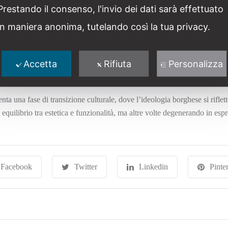
Prestando il consenso, l'invio dei dati sarà effettuato
in maniera anonima, tutelando così la tua privacy.
principalmente come un’idea decorativa, con l’architettura destinata a esp
alcuni esempi, come quelli presenti nelle valli circostanti, riuscirono a 
zioni nel Biellese evidenziano un approccio più personalizzato e innovati
Accetta
Rifiuta
Personalizza
ta una fase di transizione culturale, dove l’ideologia borghese si riflett
 equilibrio tra estetica e funzionalità, ma altre volte degenerando in espr
Facebook
Twitter
Linkedin
Pinter