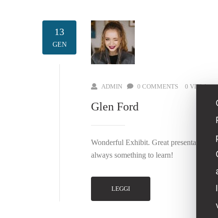
13
GEN
ADMIN
0 COMMENTS
0 VIEW
Glen Ford
Wonderful Exhibit. Great presentation wit
always something to learn!
LEGGI