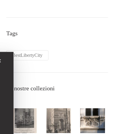
Tags
BestLibertyCity
✕
Le nostre collezioni