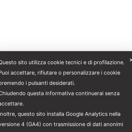
Questo sito utilizza cookie tecnici e di profilazione.
Puoi accettare, rifiutare o personalizzare i cookie
premendo i pulsanti desiderati.
h a lotof interesting things I did not know about Egypt. There is
Chiudendo questa informativa continuerai senza
accettare.
Inoltre, questo sito installa Google Analytics nella
Condividi post
versione 4 (GA4) con trasmissione di dati anonimi