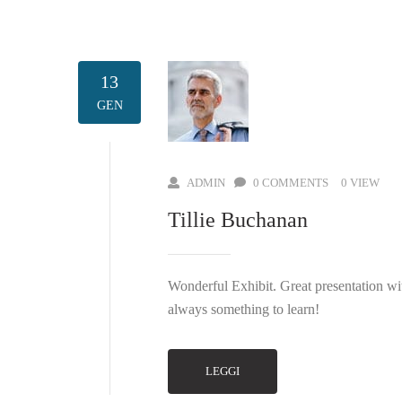
13
GEN
ADMIN
0 COMMENTS
0 VIEW
Tillie Buchanan
Wonderful Exhibit. Great presentation wit
always something to learn!
LEGGI