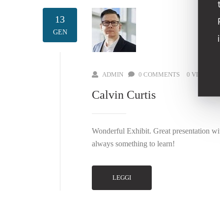
13
GEN
ADMIN
0 COMMENTS
0 VIEW
Calvin Curtis
Wonderful Exhibit. Great presentation wit
always something to learn!
LEGGI