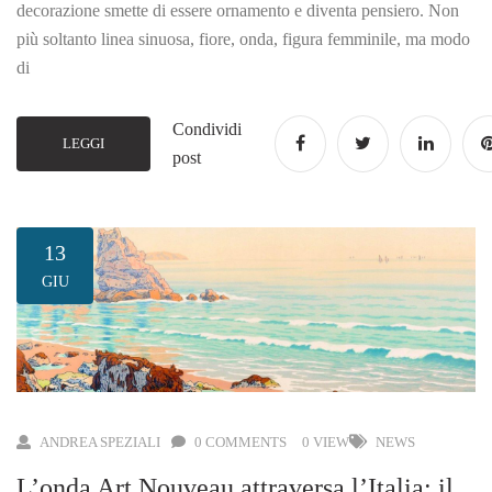
decorazione smette di essere ornamento e diventa pensiero. Non
più soltanto linea sinuosa, fiore, onda, figura femminile, ma modo
di
Condividi
LEGGI
post
13
GIU
ANDREA SPEZIALI
0 COMMENTS
0 VIEW
NEWS
L’onda Art Nouveau attraversa l’Italia: il