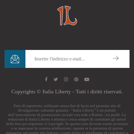
Copyrights © Italia Liberty - Tutti i diritti riservati.
Foto di repertorio, utilizzate senza fini di lucro nel presente sito di
divulgazione culturale gratuita - “Italia Liberty” è un portale
dell’associazione di promozione sociale con sede a Rimini - no profit. La
redazione di Italia Liberty è attenta e cerca sempre di contattare gli autori
delle foto per rispettare il copyright. Se questo non dovesse essere avvenuto
o se mancasse la corretta attribuzione, oppure se la presenza di questa
immagine sul nostro sito ledesse i vostri diritti vi preghiamo di contattarci a