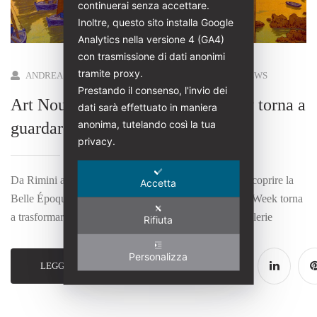
continuerai senza accettare.
Inoltre, questo sito installa Google
Analytics nella versione 4 (GA4)
con trasmissione di dati anonimi
tramite proxy.
ANDREA SPEZIALI
0 COMMENTS
0 VIEW
NEWS
Prestando il consenso, l'invio dei
Art Nouveau Week 2026, il Liberty torna a
dati sarà effettuato in maniera
anonima, tutelando così la tua
guardare il mare
privacy.
Da Rimini a New York una settimana mondiale per riscoprire la
Accetta
Belle Époque Dall’8 al 14 luglio 2026 l’Art Nouveau Week torna
a trasformare città, ville, palazzi, lungomari, musei, gallerie
Rifiuta
Personalizza
Condividi
LEGGI
post