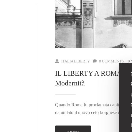
ITALIA LIBERTY
0 COMMENTS
0
IL LIBERTY A ROMA: Un R
Modernità
Quando Roma fu proclamata capitale d’Ital
da un lato il nuovo ceto borghese e il capi