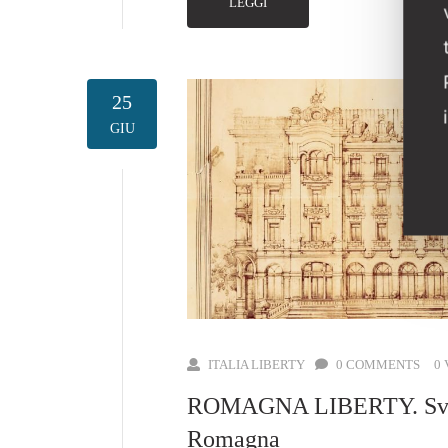
LEGGI
25
GIU
ITALIA LIBERTY
0 COMMENTS
0
ROMAGNA LIBERTY. Svilup
Romagna