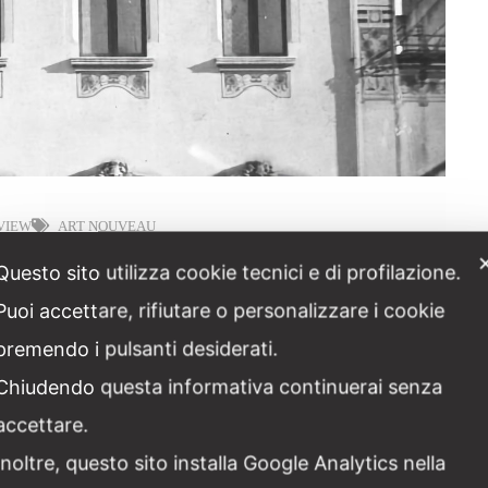
 VIEW
ART NOUVEAU
innovamento tra Tradizione e
Questo sito utilizza cookie tecnici e di profilazione.
Puoi accettare, rifiutare o personalizzare i cookie
premendo i pulsanti desiderati.
Chiudendo questa informativa continuerai senza
ia, la città attraversò un periodo di profonda trasformazione. Se
talismo si affermavano, dall’altro, le forze
accettare.
Inoltre, questo sito installa Google Analytics nella