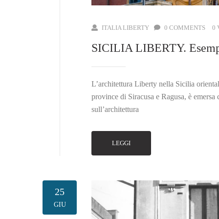
ITALIA LIBERTY
0 COMMENTS
0
SICILIA LIBERTY. Esempi 
L’architettura Liberty nella Sicilia orienta
province di Siracusa e Ragusa, è emersa c
sull’architettura
LEGGI
25
GIU